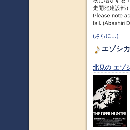
秋に増加する
走開発建設部
Please note acc
fall. (Abashir
(さらに…)
エゾシカ 
北見の エゾ