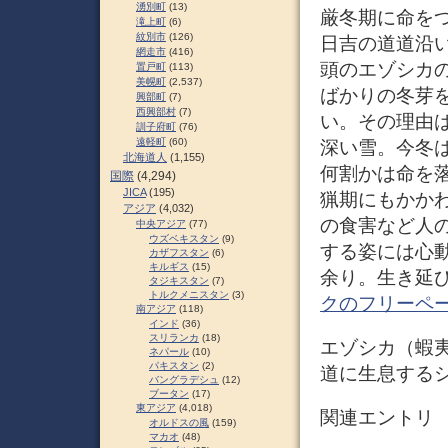
湧別町
(13)
厳冬期に命を
滝上町
(6)
紋別市
(126)
日吉の道道沿い
網走市
(416)
頭のエゾシカ
置戸町
(113)
美幌町
(2,537)
ばかりの冬芽
興部町
(7)
西興部村
(7)
い。その理由
訓子府町
(76)
遠軽町
(60)
深い雪。今冬
北海道人
(1,155)
何割かは命を
国際
(4,294)
JICA
(195)
猟期にもかか
アジア
(4,032)
の食害など人
中央アジア
(77)
ウズベキスタン
(9)
する姿には心
カザフスタン
(6)
キルギス
(15)
余り。生き延び
タジキスタン
(7)
トルクメニスタン
(3)
クのフリーペ
南アジア
(118)
インド
(36)
スリランカ
(18)
エゾシカ（蝦夷鹿、
ネパール
(10)
パキスタン
(2)
道に生息するシ
バングラデシュ
(12)
ブータン
(17)
東アジア
(4,018)
関連エントリ
オルドスの風
(159)
マカオ
(48)