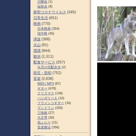
川柳会
(1)
短歌会
(8)
新型コロナウイルス
(345)
日常生活
(651)
映画
(770)
日本映画
(354)
現中映
(45)
津波
(366)
火山
(91)
環境
(944)
観光
(1,311)
配食サービス
(257)
今月の宅配弁当
(2)
防災・防犯
(752)
音楽
(2,638)
MIDI / MP3
(87)
ギター
(678)
クリスマス
(149)
ハンガリー人
(10)
フラメンコギター
(34)
マンドリン
(250)
三味線
(27)
大正琴
(30)
花ふらり
(21)
音楽療法
(356)