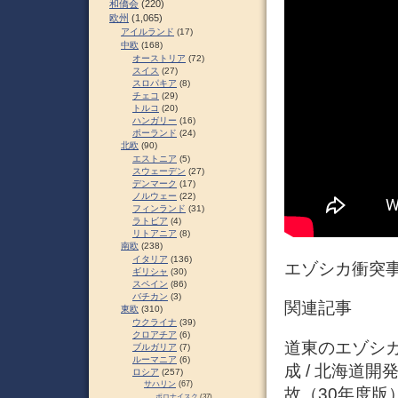
和僑会
(220)
欧州
(1,065)
アイルランド
(17)
中欧
(168)
オーストリア
(72)
スイス
(27)
スロパキア
(8)
チェコ
(29)
トルコ
(20)
ハンガリー
(16)
ポーランド
(24)
北欧
(90)
エストニア
(5)
スウェーデン
(27)
デンマーク
(17)
ノルウェー
(22)
フィンランド
(31)
ラトビア
(4)
リトアニア
(8)
南欧
(238)
イタリア
(136)
エゾシカ衝突事
ギリシャ
(30)
スペイン
(86)
バチカン
(3)
関連記事
東欧
(310)
ウクライナ
(39)
クロアチア
(6)
道東のエゾシ
ブルガリア
(7)
ルーマニア
(6)
成 / 北海道
ロシア
(257)
サハリン
(67)
故（30年度
ポロナイスク
(37)