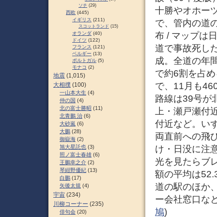
ソチ
(29)
十勝やオホー
西欧
(445)
イギリス
(211)
で、管内の道
スコットランド
(15)
布 / マップ
オランダ
(40)
ドイツ
(122)
道で事故死した
フランス
(121)
ベルギー
(13)
成。全道の年
ポルトガル
(5)
モナコ
(2)
で約6割を占め
地震
(1,015)
で、11月も4
大相撲
(100)
一山本大生
(4)
路線は39号が
仲の国
(4)
北の富士勝昭
(11)
上・瀬戸瀬付近
北青鵬 治
(6)
付近など。い
大砂嵐
(6)
大鵬
(28)
両直前への飛
御嶽海
(2)
け・日没に注
旭大星託也
(3)
照ノ富士春雄
(6)
光を見たらブ
王鵬幸之介
(2)
琴紺野優紀
(13)
額の平均は52
白鵬
(17)
道の駅のほか
矢後太規
(4)
宇宙
(234)
ー会社窓口など。
川柳コーナー
(235)
鳩
)
俳句会
(20)