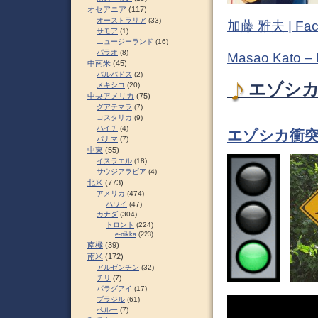
オセアニア
(117)
オーストラリア
(33)
加藤 雅夫 | Fac
サモア
(1)
ニュージーランド
(16)
パラオ
(8)
Masao Kato –
中南米
(45)
バルバドス
(2)
エゾシカ 
メキシコ
(20)
中央アメリカ
(75)
グアテマラ
(7)
コスタリカ
(9)
ハイチ
(4)
エゾシカ衝突
パナマ
(7)
中東
(55)
イスラエル
(18)
サウジアラビア
(4)
北米
(773)
アメリカ
(474)
ハワイ
(47)
カナダ
(304)
トロント
(224)
e-nikka
(223)
南極
(39)
南米
(172)
アルゼンチン
(32)
チリ
(7)
パラグアイ
(17)
ブラジル
(61)
ペルー
(7)