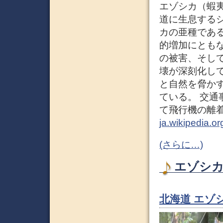
エゾシカ（蝦夷鹿、
道に生息する
カの亜種である
的増加にとも
の被害、そし
壊が深刻化し
と自然を脅か
ている。 交
て飛行機の離
ja.wikipedia.
(さらに…)
エゾシカ 
北海道 エゾ