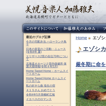
最近のブログ記事
Home
エゾシ
今月の宅配弁当 ハローランチ鳥
十
エゾシカ 
日本の皇室のご活動・ニュース
(令和4年 夏)
エリザベス2世の在位70年につい
て
厳冬期に命を
北海道オホーツク管内保健所 保
護犬猫情報(令和４年5月)
Home Sweet Home – ホームスイ
ートホーム
Home Sweet Home ホームスイ
ートホーム
私の好きな曲 埴生の宿
４１５さん おめでとう
令和4年5月美幌町広報
イエペスのロマンス