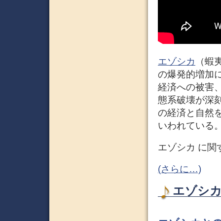
エゾシカ
（蝦
の爆発的増加
経済への被害
態系破壊が深
の経済と自然
いわれている
エゾシカ に関
(さらに…)
エゾシカ 