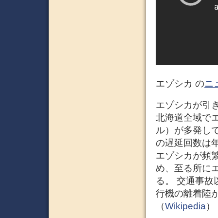
エゾシカ の
ニ
エゾシカが引
北海道全域で
ル）が多発して
の遅延回数は年
エゾシカが頻
め、至る所に
る。 交通事
行機の離着陸
（
Wikipedia
）