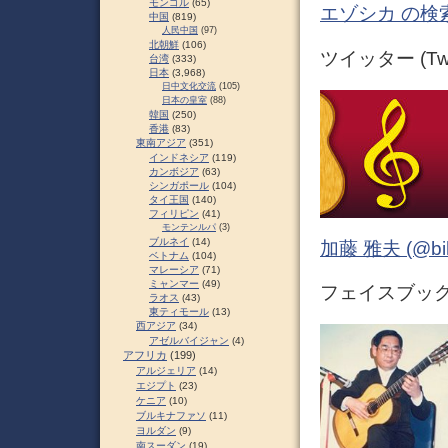
モンゴル
(65)
エゾシカ の検
中国
(819)
人民中国
(97)
北朝鮮
(106)
ツイッター (Twit
台湾
(333)
日本
(3,968)
日中文化交流
(105)
日本の皇室
(88)
韓国
(250)
香港
(83)
東南アジア
(351)
インドネシア
(119)
カンボジア
(63)
シンガポール
(104)
タイ王国
(140)
フィリピン
(41)
モンテンルパ
(3)
ブルネイ
(14)
加藤 雅夫 (@bihor
ベトナム
(104)
マレーシア
(71)
ミャンマー
(49)
フェイスブック (
ラオス
(43)
東ティモール
(13)
西アジア
(34)
アゼルバイジャン
(4)
アフリカ
(199)
アルジェリア
(14)
エジプト
(23)
ケニア
(10)
ブルキナファソ
(11)
ヨルダン
(9)
南スーダン
(19)