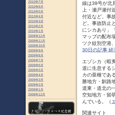
2010年7月
線は39号が北
2010年6月
上・瀬戸瀬付近
2010年5月
付近など。事
2010年4月
2010年3月
ど。事故防止
2010年2月
にシカあり」
2010年1月
マップの配布
2009年12月
2009年11月
ツク紋別空港
2009年10月
30日の記事 
2009年9月
2009年8月
2009年7月
エゾシカ（蝦夷鹿、
2009年6月
道に生息する
2009年5月
カの亜種である
2009年4月
2009年3月
勝地方・釧路
2009年2月
道東・道北の一
2009年1月
空知地方・留
2008年12月
んでいる。（
エ
関連サイト