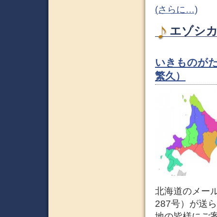
(さらに…)
エゾシカ 
いきものが
繁久）
北海道のメー
287号）が送
地の皆様にご