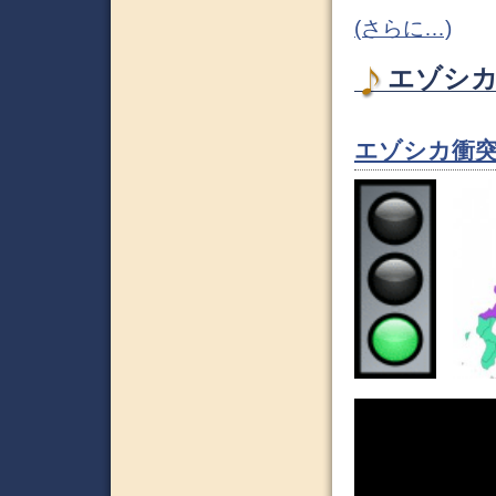
(さらに…)
エゾシカ 
エゾシカ衝突