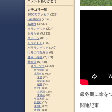
コメントありがとう
カテゴリ一覧
1000万アクセス
(223)
Facebook
(2,143)
Twitter
(3,537)
オリンピック
(214)
お知らせ
(5,232)
スポーツ
(813)
ドラえもん
(102)
パラリンピック
(149)
今月の宅配弁当
(0)
健康・福祉
(2,063)
北海道
(5,008)
オホーツク
(4,563)
佐呂間町
(14)
北見市
(1,032)
常呂
(87)
留辺蘂
(68)
端野
(64)
大空町
(164)
女満別
(115)
厳冬期に命をつ
東藻琴
(37)
小清水町
(12)
斜里町
(57)
関連記事
津別町
(223)
清里町
(13)