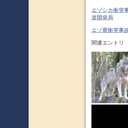
エゾシカ衝突事
道開発局
エゾ鹿衝突事
関連エントリ