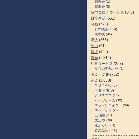
川柳会
(1)
短歌会
(8)
新型コロナウイルス
(345)
日常生活
(651)
映画
(770)
日本映画
(354)
現中映
(45)
津波
(366)
火山
(91)
環境
(944)
観光
(1,311)
配食サービス
(257)
今月の宅配弁当
(2)
防災・防犯
(752)
音楽
(2,638)
MIDI / MP3
(87)
ギター
(678)
クリスマス
(149)
ハンガリー人
(10)
フラメンコギター
(34)
マンドリン
(250)
三味線
(27)
大正琴
(30)
花ふらり
(21)
音楽療法
(356)