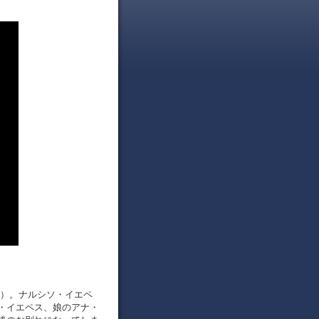
堂）。ナルシソ・イエペ
・イエペス、娘のアナ・