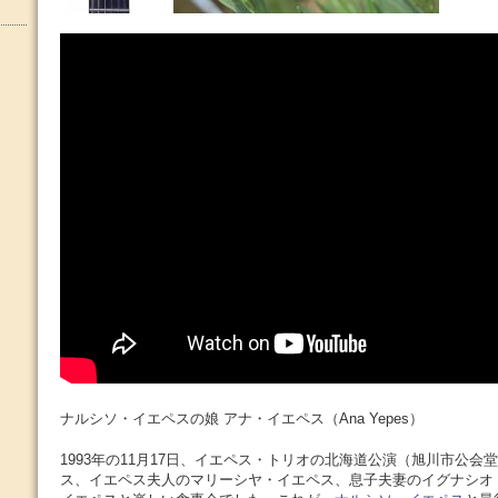
ナルシソ・イエペスの娘 アナ・イエペス（Ana Yepes）
1993年の11月17日、イエペス・トリオの北海道公演（旭川市公会
ス、イエペス夫人のマリーシヤ・イエペス、息子夫妻のイグナシオ