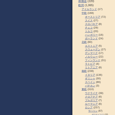
和僑会
(220)
欧州
(1,065)
アイルランド
(17)
中欧
(168)
オーストリア
(72)
スイス
(27)
スロパキア
(8)
チェコ
(29)
トルコ
(20)
ハンガリー
(16)
ポーランド
(24)
北欧
(90)
エストニア
(5)
スウェーデン
(27)
デンマーク
(17)
ノルウェー
(22)
フィンランド
(31)
ラトビア
(4)
リトアニア
(8)
南欧
(238)
イタリア
(136)
ギリシャ
(30)
スペイン
(86)
バチカン
(3)
東欧
(310)
ウクライナ
(39)
クロアチア
(6)
ブルガリア
(7)
ルーマニア
(6)
ロシア
(257)
サハリン
(67)
ポロナイスク
(37)