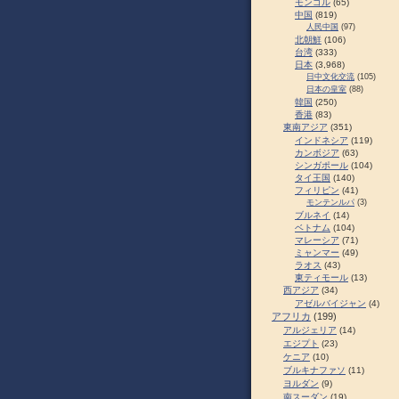
モンゴル
(65)
中国
(819)
人民中国
(97)
北朝鮮
(106)
台湾
(333)
日本
(3,968)
日中文化交流
(105)
日本の皇室
(88)
韓国
(250)
香港
(83)
東南アジア
(351)
インドネシア
(119)
カンボジア
(63)
シンガポール
(104)
タイ王国
(140)
フィリピン
(41)
モンテンルパ
(3)
ブルネイ
(14)
ベトナム
(104)
マレーシア
(71)
ミャンマー
(49)
ラオス
(43)
東ティモール
(13)
西アジア
(34)
アゼルバイジャン
(4)
アフリカ
(199)
アルジェリア
(14)
エジプト
(23)
ケニア
(10)
ブルキナファソ
(11)
ヨルダン
(9)
南スーダン
(19)