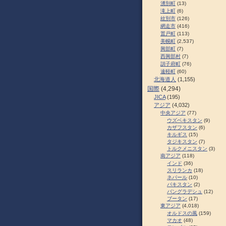
湧別町
(13)
滝上町
(6)
紋別市
(126)
網走市
(416)
置戸町
(113)
美幌町
(2,537)
興部町
(7)
西興部村
(7)
訓子府町
(76)
遠軽町
(60)
北海道人
(1,155)
国際
(4,294)
JICA
(195)
アジア
(4,032)
中央アジア
(77)
ウズベキスタン
(9)
カザフスタン
(6)
キルギス
(15)
タジキスタン
(7)
トルクメニスタン
(3)
南アジア
(118)
インド
(36)
スリランカ
(18)
ネパール
(10)
パキスタン
(2)
バングラデシュ
(12)
ブータン
(17)
東アジア
(4,018)
オルドスの風
(159)
マカオ
(48)