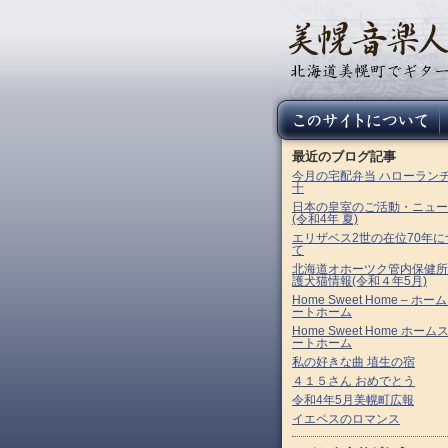
最近のブログ記事
今月の宅配弁当 ハローラン
十
日本の皇室のご活動・ニュー
(令和4年 夏)
エリザベス2世の在位70年に
て
北海道オホーツク管内保健所
護犬猫情報(令和４年5月)
Home Sweet Home – ホー
ートホーム
Home Sweet Home ホーム
ートホーム
私の好きな曲 埴生の宿
４１５さん おめでとう
令和4年5月美幌町広報
イエペスのロマンス