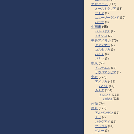
オセアニア
(117)
オーストラリア
(33)
サモア
(1)
ニュージーランド
(16)
パラオ
(8)
中南米
(45)
バルバドス
(2)
メキシコ
(20)
中央アメリカ
(75)
グアテマラ
(7)
コスタリカ
(9)
ハイチ
(4)
パナマ
(7)
中東
(55)
イスラエル
(18)
サウジアラビア
(4)
北米
(773)
アメリカ
(474)
ハワイ
(47)
カナダ
(304)
トロント
(224)
e-nikka
(223)
南極
(39)
南米
(172)
アルゼンチン
(32)
チリ
(7)
パラグアイ
(17)
ブラジル
(61)
ペルー
(7)