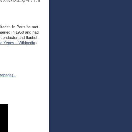
後のお別れになってしま
arist. In Paris he met
arried in 1958 and had
conductor and flautist,
so Yepes – Wikipedia
）
epage）