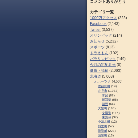
コメントありがとう
カテゴリ一覧
1000万アクセス
(223)
Facebook
(2,143)
Twitter
(3,537)
オリンピック
(214)
お知らせ
(5,232)
スポーツ
(813)
ドラえもん
(102)
パラリンピック
(149)
今月の宅配弁当
(0)
健康・福祉
(2,063)
北海道
(5,008)
オホーツク
(4,563)
佐呂間町
(14)
北見市
(1,032)
常呂
(87)
留辺蘂
(68)
端野
(64)
大空町
(164)
女満別
(115)
東藻琴
(37)
小清水町
(12)
斜里町
(57)
津別町
(223)
清里町
(13)