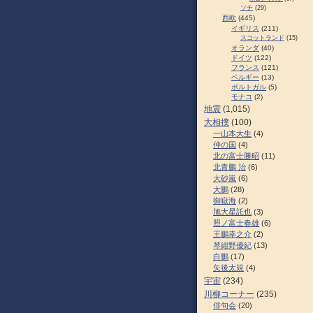
ソチ
(29)
西欧
(445)
イギリス
(211)
スコットランド
(15)
オランダ
(40)
ドイツ
(122)
フランス
(121)
ベルギー
(13)
ポルトガル
(5)
モナコ
(2)
地震
(1,015)
大相撲
(100)
一山本大生
(4)
仲の国
(4)
北の富士勝昭
(11)
北青鵬 治
(6)
大砂嵐
(6)
大鵬
(28)
御嶽海
(2)
旭大星託也
(3)
照ノ富士春雄
(6)
王鵬幸之介
(2)
琴紺野優紀
(13)
白鵬
(17)
矢後太規
(4)
宇宙
(234)
川柳コーナー
(235)
俳句会
(20)