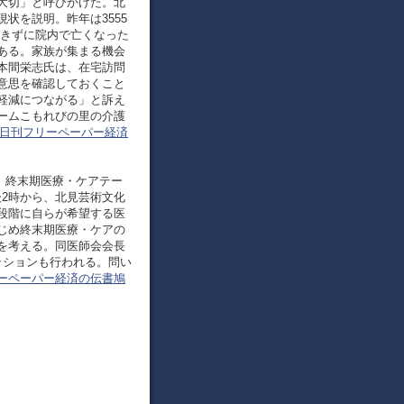
大切」と呼びかけた。北
状を説明。昨年は3555
できずに院内で亡くなった
ある。家族が集まる機会
本間栄志氏は、在宅訪問
意思を確認しておくこと
軽減につながる」と訴え
ームこもれびの里の介護
日刊フリーペーパー経済
告知）終末期医療・ケアテー
後2時から、北見芸術文化
段階に自らが希望する医
じめ終末期医療・ケアの
を考える。同医師会会長
ッションも行われる。問い
ーペーパー経済の伝書鳩