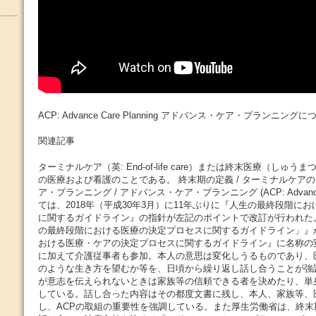
ACP: Advance Care Planning アドバンス・ケア・プランニングに
関連記事
ターミナルケア（英: End-of-life care）または終末医療（しゅ
の医療および看護のことである。 終末期の定義 / ターミナルケアの
ア・プランニング / アドバンス・ケア・プランニング (ACP: Advance Ca
ては、2018年（平成30年3月）に11年ぶりに『人生の最終段階に
に関するガイドライン』の指針が左記のポイントで改訂が行われた
の最終段階における医療の決定プロセスに関するガイドライン」』
おける医療・ケアの決定プロセスに関するガイドライン』に名称の
に加えて介護従事者も参加。本人の意思は変化しうるものであり、
のような生き方を望むか等を、日頃から繰り返し話し合うことが強
が意志を伝えられないときは家族等の信頼できる者を決めたり、単
している。話し合った内容はその都度文書に残し、本人、家族等、
し、ACPの取組の重要性を強調している。また厚生労働省は、終