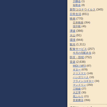
川柳会
(1)
短歌会
(8)
新型コロナウイルス
(345)
日常生活
(651)
映画
(770)
日本映画
(354)
現中映
(45)
津波
(366)
火山
(91)
環境
(944)
観光
(1,311)
配食サービス
(257)
今月の宅配弁当
(2)
防災・防犯
(752)
音楽
(2,638)
MIDI / MP3
(87)
ギター
(678)
クリスマス
(149)
ハンガリー人
(10)
フラメンコギター
(34)
マンドリン
(250)
三味線
(27)
大正琴
(30)
花ふらり
(21)
音楽療法
(356)