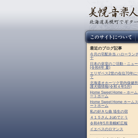
最近のブログ記事
今月の宅配弁当 ハローラン
十
日本の皇室のご活動・ニュー
(令和4年 夏)
エリザベス2世の在位70年に
て
北海道オホーツク管内保健所
護犬猫情報(令和４年5月)
Home Sweet Home – ホー
ートホーム
Home Sweet Home ホーム
ートホーム
私の好きな曲 埴生の宿
４１５さん おめでとう
令和4年5月美幌町広報
イエペスのロマンス