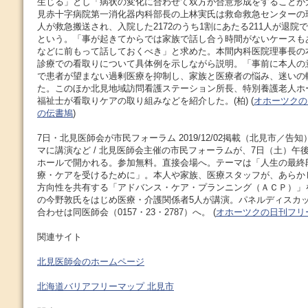
生じる」とし「病状の変化に合わせて双方が合意形成をすることが
見赤十字病院第一消化器内科部長の上林実氏は救命救急センターの現
人が救急搬送され、入院した2172のうち1割にあたる211人が退院
という。「事が起きてからでは家族で話し合う時間がないケースも
などに前もって話しておくべき」と求めた。本間内科医院理事長の
診療での看取りについて具体例を示しながら説明。「事前に本人の
で患者が望まない過剰医療を抑制し、家族と医療者の悩み、迷いの
た。このほか北見地域訪問看護ステーション所長、特別養護老人ホ
福祉士が看取りケアの取り組みなどを紹介した。(柏) (
オホーツクの
の伝書鳩
)
7日・北見医師会が市民フォーラム 2019/12/02掲載（北見市／
マに講演など / 北見医師会主催の市民フォーラムが、7日（土）午
ホールで開かれる。参加無料。直接会場へ。テーマは「人生の最終
療・ケアを受けるために」。本人や家族、医療スタッフが、あらか
方向性を共有する「アドバンス・ケア・プランニング（ＡＣＰ）」
の今野敦氏をはじめ医療・介護関係者5人が講演。パネルディスカ
合わせは同医師会（0157・23・2787）へ。 (
オホーツクの日刊フリ
関連サイト
北見医師会のホームページ
北海道バリアフリーマップ 北見市