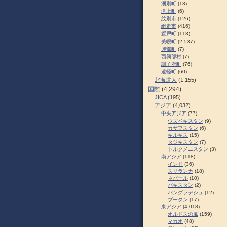
湧別町
(13)
滝上町
(6)
紋別市
(126)
網走市
(416)
置戸町
(113)
美幌町
(2,537)
興部町
(7)
西興部村
(7)
訓子府町
(76)
遠軽町
(60)
北海道人
(1,155)
国際
(4,294)
JICA
(195)
アジア
(4,032)
中央アジア
(77)
ウズベキスタン
(9)
カザフスタン
(6)
キルギス
(15)
タジキスタン
(7)
トルクメニスタン
(3)
南アジア
(118)
インド
(36)
スリランカ
(18)
ネパール
(10)
パキスタン
(2)
バングラデシュ
(12)
ブータン
(17)
東アジア
(4,018)
オルドスの風
(159)
マカオ
(48)