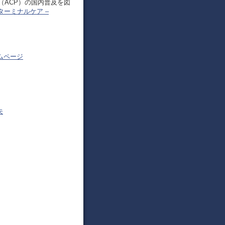
（ACP）の国内普及を図
ターミナルケア –
ムページ
夫