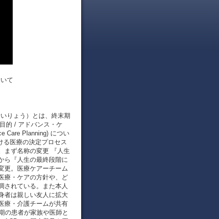
ついて
うまついりょう）とは、終末期
目的 / アドバンス・ケ
re Planning) につい
おける医療の決定プロセス
。まず名称の変更 『人生
から『人生の最終段階に
変更。医療ケアーチーム
医療・ケアの方針や、ど
調されている。また本人
身者は親しい友人に拡大
医療・介護チームが共有
末期の患者が家族や医師と