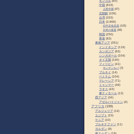
モンゴル
(65)
中国
(819)
人民中国
(97)
北朝鮮
(106)
台湾
(333)
日本
(3,968)
日中文化交流
(105)
日本の皇室
(88)
韓国
(250)
香港
(83)
東南アジア
(351)
インドネシア
(119)
カンボジア
(63)
シンガポール
(104)
タイ王国
(140)
フィリピン
(41)
モンテンルパ
(3)
ブルネイ
(14)
ベトナム
(104)
マレーシア
(71)
ミャンマー
(49)
ラオス
(43)
東ティモール
(13)
西アジア
(34)
アゼルバイジャン
(4)
アフリカ
(199)
アルジェリア
(14)
エジプト
(23)
ケニア
(10)
ブルキナファソ
(11)
ヨルダン
(9)
南スーダン
(19)