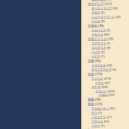
オセアニア
(117)
オーストラリア
(33)
サモア
(1)
ニュージーランド
(16)
パラオ
(8)
中南米
(45)
バルバドス
(2)
メキシコ
(20)
中央アメリカ
(75)
グアテマラ
(7)
コスタリカ
(9)
ハイチ
(4)
パナマ
(7)
中東
(55)
イスラエル
(18)
サウジアラビア
(4)
北米
(773)
アメリカ
(474)
ハワイ
(47)
カナダ
(304)
トロント
(224)
e-nikka
(223)
南極
(39)
南米
(172)
アルゼンチン
(32)
チリ
(7)
パラグアイ
(17)
ブラジル
(61)
ペルー
(7)