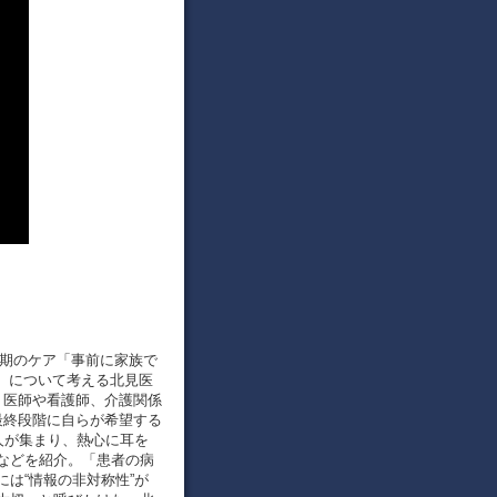
終末期のケア「事前に家族で
Ｐ）について考える北見医
。医師や看護師、介護関係
最終段階に自らが希望する
人が集まり、熱心に耳を
などを紹介。「患者の病
は“情報の非対称性”が