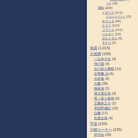
ソチ
(29)
西欧
(445)
イギリス
(211)
スコットランド
(15)
オランダ
(40)
ドイツ
(122)
フランス
(121)
ベルギー
(13)
ポルトガル
(5)
モナコ
(2)
地震
(1,015)
大相撲
(100)
一山本大生
(4)
仲の国
(4)
北の富士勝昭
(11)
北青鵬 治
(6)
大砂嵐
(6)
大鵬
(28)
御嶽海
(2)
旭大星託也
(3)
照ノ富士春雄
(6)
王鵬幸之介
(2)
琴紺野優紀
(13)
白鵬
(17)
矢後太規
(4)
宇宙
(234)
川柳コーナー
(235)
俳句会
(20)