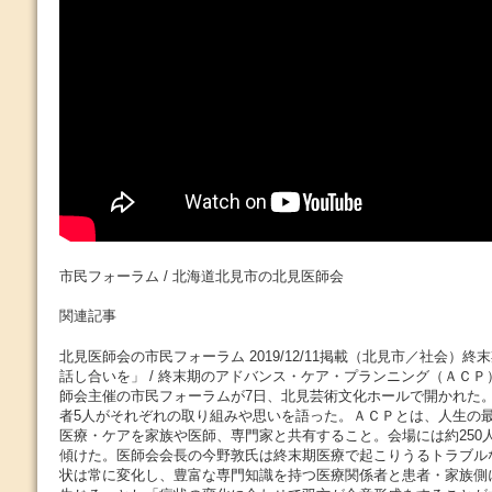
市民フォーラム / 北海道北見市の北見医師会
関連記事
北見医師会の市民フォーラム 2019/12/11掲載（北見市／社会）
話し合いを」 / 終末期のアドバンス・ケア・プランニング（ＡＣ
師会主催の市民フォーラムが7日、北見芸術文化ホールで開かれた
者5人がそれぞれの取り組みや思いを語った。ＡＣＰとは、人生の
医療・ケアを家族や医師、専門家と共有すること。会場には約250
傾けた。医師会会長の今野敦氏は終末期医療で起こりうるトラブル
状は常に変化し、豊富な専門知識を持つ医療関係者と患者・家族側に