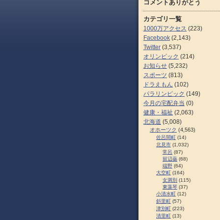
コメントありがとう
カテゴリ一覧
1000万アクセス
(223)
Facebook
(2,143)
Twitter
(3,537)
オリンピック
(214)
お知らせ
(5,232)
スポーツ
(813)
ドラえもん
(102)
パラリンピック
(149)
今月の宅配弁当
(0)
健康・福祉
(2,063)
北海道
(5,008)
オホーツク
(4,563)
佐呂間町
(14)
北見市
(1,032)
常呂
(87)
留辺蘂
(68)
端野
(64)
大空町
(164)
女満別
(115)
東藻琴
(37)
小清水町
(12)
斜里町
(57)
津別町
(223)
清里町
(13)