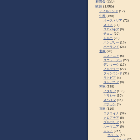
和僑会
(220)
欧州
(1,065)
アイルランド
(17)
中欧
(168)
オーストリア
(72)
スイス
(27)
スロパキア
(8)
チェコ
(29)
トルコ
(20)
ハンガリー
(16)
ポーランド
(24)
北欧
(90)
エストニア
(5)
スウェーデン
(27)
デンマーク
(17)
ノルウェー
(22)
フィンランド
(31)
ラトビア
(4)
リトアニア
(8)
南欧
(238)
イタリア
(136)
ギリシャ
(30)
スペイン
(86)
バチカン
(3)
東欧
(310)
ウクライナ
(39)
クロアチア
(6)
ブルガリア
(7)
ルーマニア
(6)
ロシア
(257)
サハリン
(67)
ポロナイスク
(37)