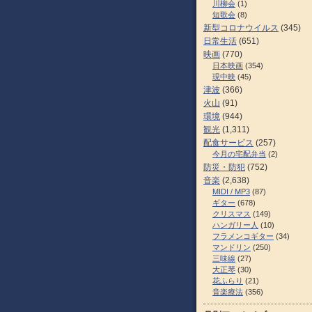
川柳会
(1)
短歌会
(8)
新型コロナウイルス
(345)
日常生活
(651)
映画
(770)
日本映画
(354)
現中映
(45)
津波
(366)
火山
(91)
環境
(944)
観光
(1,311)
配食サービス
(257)
今月の宅配弁当
(2)
防災・防犯
(752)
音楽
(2,638)
MIDI / MP3
(87)
ギター
(678)
クリスマス
(149)
ハンガリー人
(10)
フラメンコギター
(34)
マンドリン
(250)
三味線
(27)
大正琴
(30)
花ふらり
(21)
音楽療法
(356)