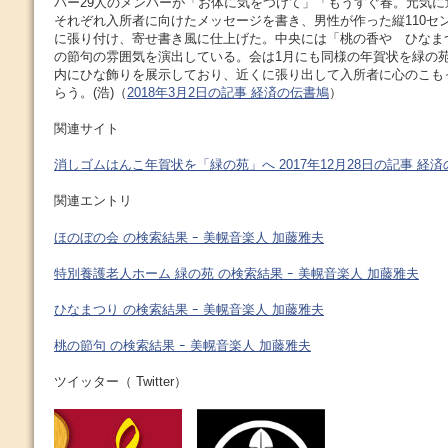
バー29人のメンバーが「お体に気をつけて」「もうすぐ春。元気
それぞれ入所者に向けたメッセージを書き、男性が作った縦110セン
に張り付け、寄せ書き風に仕上げた。中央には「桃の香や ひなま
の節句の雰囲気を演出している。会は1月にも同様の年賀状を緑の
内にひな飾りを展示しており、近くに張り出して入所者に心のこも
らう。(浩)（
2018年3月2日の記事 経済の伝書鳩
）
関連サイト
消しゴムはんこ年賀状を「緑の苑」へ 2017年12月28日の記事 経
関連エントリ
ほのぼの会 の検索結果 ｰ 美幌音楽人 加藤雅夫
特別養護老人ホーム 緑の苑 の検索結果 ｰ 美幌音楽人 加藤雅夫
ひなまつり の検索結果 ｰ 美幌音楽人 加藤雅夫
桃の節句 の検索結果 ｰ 美幌音楽人 加藤雅夫
ツイッター（ Twitter）