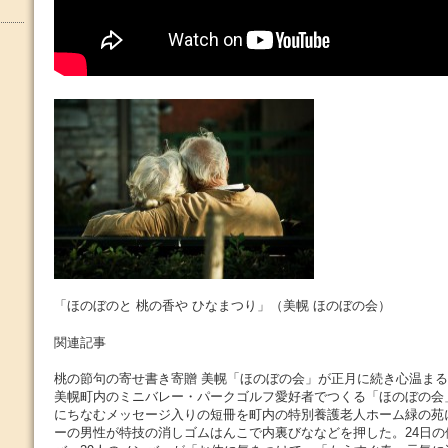
「ほのぼのと 桃の香や ひなまつり」（美幌 ほのぼの会）
関連記事
桃の節句の寄せ書き寄贈 美幌「ほのぼの会」が正月に続き心温ま
美幌町内のミニバレー・パークゴルフ愛好者でつくる「ほのぼの会
にちなむメッセージ入りの短冊を町内の特別養護老人ホーム緑の苑
ーの男性が特技の消しゴムはんこで内裏びななどを押した。24日