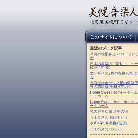
最近のブログ記事
今月の宅配弁当 ハローラン
十
日本の皇室のご活動・ニュー
(令和4年 夏)
エリザベス2世の在位70年に
て
北海道オホーツク管内保健所
護犬猫情報(令和４年5月)
Home Sweet Home – ホー
ートホーム
Home Sweet Home ホーム
ートホーム
私の好きな曲 埴生の宿
４１５さん おめでとう
令和4年5月美幌町広報
イエペスのロマンス