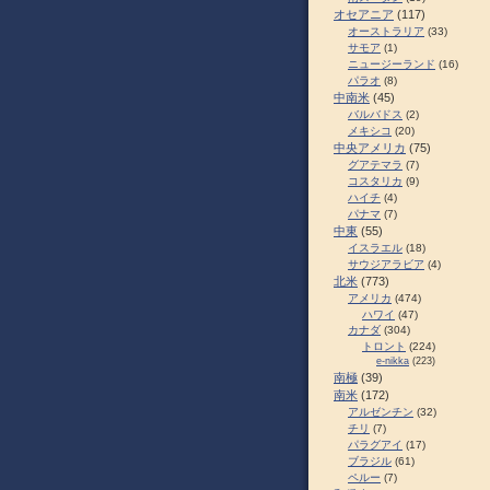
オセアニア
(117)
オーストラリア
(33)
サモア
(1)
ニュージーランド
(16)
パラオ
(8)
中南米
(45)
バルバドス
(2)
メキシコ
(20)
中央アメリカ
(75)
グアテマラ
(7)
コスタリカ
(9)
ハイチ
(4)
パナマ
(7)
中東
(55)
イスラエル
(18)
サウジアラビア
(4)
北米
(773)
アメリカ
(474)
ハワイ
(47)
カナダ
(304)
トロント
(224)
e-nikka
(223)
南極
(39)
南米
(172)
アルゼンチン
(32)
チリ
(7)
パラグアイ
(17)
ブラジル
(61)
ペルー
(7)