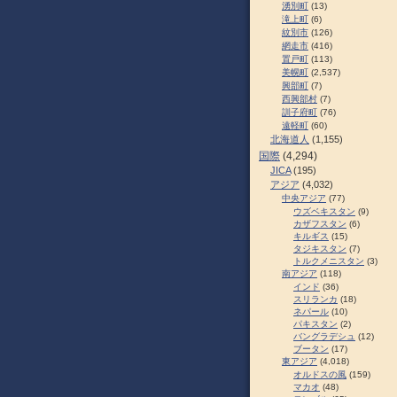
湧別町
(13)
滝上町
(6)
紋別市
(126)
網走市
(416)
置戸町
(113)
美幌町
(2,537)
興部町
(7)
西興部村
(7)
訓子府町
(76)
遠軽町
(60)
北海道人
(1,155)
国際
(4,294)
JICA
(195)
アジア
(4,032)
中央アジア
(77)
ウズベキスタン
(9)
カザフスタン
(6)
キルギス
(15)
タジキスタン
(7)
トルクメニスタン
(3)
南アジア
(118)
インド
(36)
スリランカ
(18)
ネパール
(10)
パキスタン
(2)
バングラデシュ
(12)
ブータン
(17)
東アジア
(4,018)
オルドスの風
(159)
マカオ
(48)