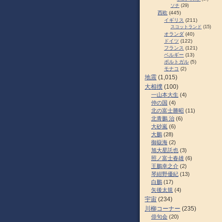
ソチ
(29)
西欧
(445)
イギリス
(211)
スコットランド
(15)
オランダ
(40)
ドイツ
(122)
フランス
(121)
ベルギー
(13)
ポルトガル
(5)
モナコ
(2)
地震
(1,015)
大相撲
(100)
一山本大生
(4)
仲の国
(4)
北の富士勝昭
(11)
北青鵬 治
(6)
大砂嵐
(6)
大鵬
(28)
御嶽海
(2)
旭大星託也
(3)
照ノ富士春雄
(6)
王鵬幸之介
(2)
琴紺野優紀
(13)
白鵬
(17)
矢後太規
(4)
宇宙
(234)
川柳コーナー
(235)
俳句会
(20)