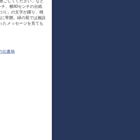
に過ごしてください」など
チ、横80センチの台紙
つり」の文字が躍り、桃
苑に寄贈。緑の苑では施設
ったメッセージを見ても
済の伝書鳩