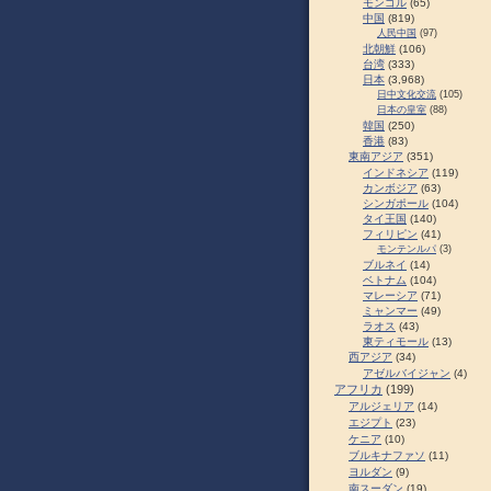
モンゴル
(65)
中国
(819)
人民中国
(97)
北朝鮮
(106)
台湾
(333)
日本
(3,968)
日中文化交流
(105)
日本の皇室
(88)
韓国
(250)
香港
(83)
東南アジア
(351)
インドネシア
(119)
カンボジア
(63)
シンガポール
(104)
タイ王国
(140)
フィリピン
(41)
モンテンルパ
(3)
ブルネイ
(14)
ベトナム
(104)
マレーシア
(71)
ミャンマー
(49)
ラオス
(43)
東ティモール
(13)
西アジア
(34)
アゼルバイジャン
(4)
アフリカ
(199)
アルジェリア
(14)
エジプト
(23)
ケニア
(10)
ブルキナファソ
(11)
ヨルダン
(9)
南スーダン
(19)