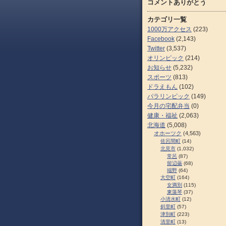
コメントありがとう
カテゴリ一覧
1000万アクセス
(223)
Facebook
(2,143)
Twitter
(3,537)
オリンピック
(214)
お知らせ
(5,232)
スポーツ
(813)
ドラえもん
(102)
パラリンピック
(149)
今月の宅配弁当
(0)
健康・福祉
(2,063)
北海道
(5,008)
オホーツク
(4,563)
佐呂間町
(14)
北見市
(1,032)
常呂
(87)
留辺蘂
(68)
端野
(64)
大空町
(164)
女満別
(115)
東藻琴
(37)
小清水町
(12)
斜里町
(57)
津別町
(223)
清里町
(13)