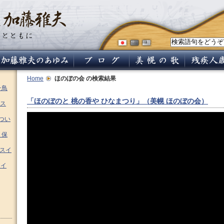
Home
ほのぼの会
の検索結果
チ鳥
「ほのぼのと 桃の香や ひなまつり」（美幌 ほのぼの会）
ス
つい
 保
ムスイ
スイ