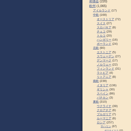
和僑会
(220)
欧州
(1,065)
アイルランド
(17)
中欧
(168)
オーストリア
(72)
スイス
(27)
スロパキア
(8)
チェコ
(29)
トルコ
(20)
ハンガリー
(16)
ポーランド
(24)
北欧
(90)
エストニア
(5)
スウェーデン
(27)
デンマーク
(17)
ノルウェー
(22)
フィンランド
(31)
ラトビア
(4)
リトアニア
(8)
南欧
(238)
イタリア
(136)
ギリシャ
(30)
スペイン
(86)
バチカン
(3)
東欧
(310)
ウクライナ
(39)
クロアチア
(6)
ブルガリア
(7)
ルーマニア
(6)
ロシア
(257)
サハリン
(67)
ポロナイスク
(37)