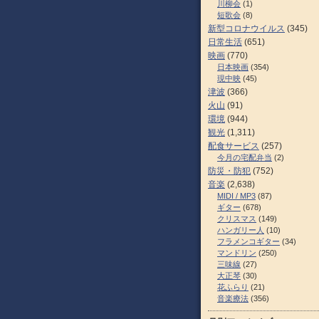
川柳会
(1)
短歌会
(8)
新型コロナウイルス
(345)
日常生活
(651)
映画
(770)
日本映画
(354)
現中映
(45)
津波
(366)
火山
(91)
環境
(944)
観光
(1,311)
配食サービス
(257)
今月の宅配弁当
(2)
防災・防犯
(752)
音楽
(2,638)
MIDI / MP3
(87)
ギター
(678)
クリスマス
(149)
ハンガリー人
(10)
フラメンコギター
(34)
マンドリン
(250)
三味線
(27)
大正琴
(30)
花ふらり
(21)
音楽療法
(356)