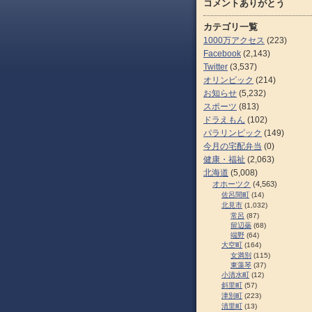
コメントありがとう
カテゴリ一覧
1000万アクセス
(223)
Facebook
(2,143)
Twitter
(3,537)
オリンピック
(214)
お知らせ
(5,232)
スポーツ
(813)
ドラえもん
(102)
パラリンピック
(149)
今月の宅配弁当
(0)
健康・福祉
(2,063)
北海道
(5,008)
オホーツク
(4,563)
佐呂間町
(14)
北見市
(1,032)
常呂
(87)
留辺蘂
(68)
端野
(64)
大空町
(164)
女満別
(115)
東藻琴
(37)
小清水町
(12)
斜里町
(57)
津別町
(223)
清里町
(13)