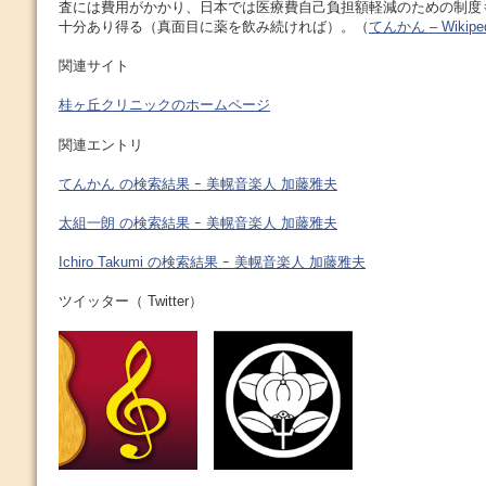
査には費用がかかり、日本では医療費自己負担額軽減のための制度
十分あり得る（真面目に薬を飲み続ければ）。（
てんかん – Wikiped
関連サイト
桂ヶ丘クリニックのホームページ
関連エントリ
てんかん の検索結果 ｰ 美幌音楽人 加藤雅夫
太組一朗 の検索結果 ｰ 美幌音楽人 加藤雅夫
Ichiro Takumi の検索結果 ｰ 美幌音楽人 加藤雅夫
ツイッター（ Twitter）