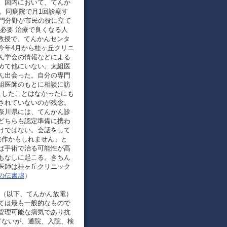
。国内において、てんか
。同病院で月1回診察す
専門分野が市民の役に立て
必要 治療で良くなる人
准教授で、てんかんセンタ
今年4月から桂ヶ丘クリニ
ん学会の情報などによる
めて他にいない。太組医
ん出会った。自分の専門
組医師のもとに相談に訪
こしたことはなかったにも
されていないのが残念。
奈川県には、てんかん診
どちらも認定準備に携わ
けではない。会話をして
発作かもしれません」と
ば手術で治る可能性が高
もなしに起こる。きちん
医師は桂ヶ丘クリニック
済の伝書鳩
）
活動（以下、てんかん放電）
ては最も一般的なもので
管理可能な病気であり抗
ぎないが、通院、入院、検