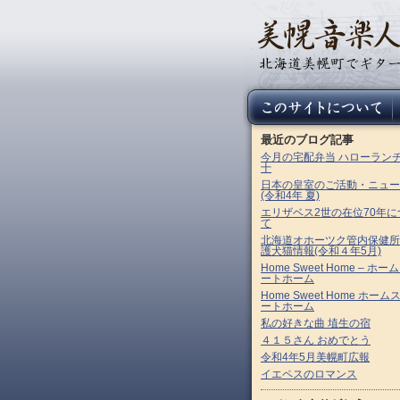
最近のブログ記事
今月の宅配弁当 ハローラン
十
日本の皇室のご活動・ニュー
(令和4年 夏)
エリザベス2世の在位70年に
て
北海道オホーツク管内保健所
護犬猫情報(令和４年5月)
Home Sweet Home – ホー
ートホーム
Home Sweet Home ホーム
ートホーム
私の好きな曲 埴生の宿
４１５さん おめでとう
令和4年5月美幌町広報
イエペスのロマンス