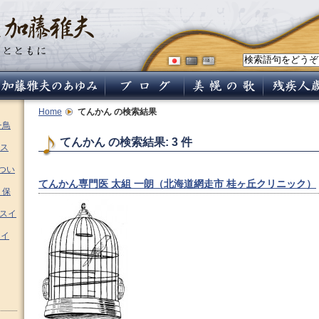
Home
てんかん
の検索結果
チ鳥
てんかん の検索結果: 3 件
ス
つい
てんかん専門医 太組 一朗（北海道網走市 桂ヶ丘クリニック）
 保
ムスイ
スイ