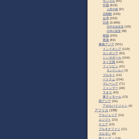
モンゴル
(65)
中国
(819)
人民中国
(97)
北朝鮮
(106)
台湾
(333)
日本
(3,968)
日中文化交流
(105)
日本の皇室
(88)
韓国
(250)
香港
(83)
東南アジア
(351)
インドネシア
(119)
カンボジア
(63)
シンガポール
(104)
タイ王国
(140)
フィリピン
(41)
モンテンルパ
(3)
ブルネイ
(14)
ベトナム
(104)
マレーシア
(71)
ミャンマー
(49)
ラオス
(43)
東ティモール
(13)
西アジア
(34)
アゼルバイジャン
(4)
アフリカ
(199)
アルジェリア
(14)
エジプト
(23)
ケニア
(10)
ブルキナファソ
(11)
ヨルダン
(9)
南スーダン
(19)