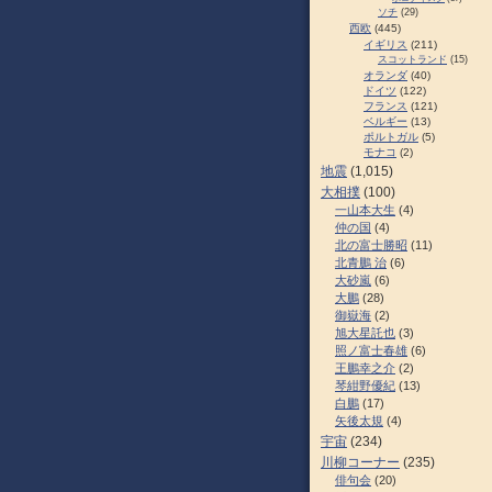
ソチ
(29)
西欧
(445)
イギリス
(211)
スコットランド
(15)
オランダ
(40)
ドイツ
(122)
フランス
(121)
ベルギー
(13)
ポルトガル
(5)
モナコ
(2)
地震
(1,015)
大相撲
(100)
一山本大生
(4)
仲の国
(4)
北の富士勝昭
(11)
北青鵬 治
(6)
大砂嵐
(6)
大鵬
(28)
御嶽海
(2)
旭大星託也
(3)
照ノ富士春雄
(6)
王鵬幸之介
(2)
琴紺野優紀
(13)
白鵬
(17)
矢後太規
(4)
宇宙
(234)
川柳コーナー
(235)
俳句会
(20)