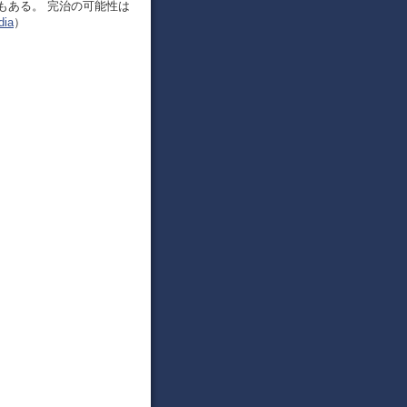
もある。 完治の可能性は
ia
）