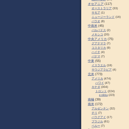
オセアニア
(117)
オーストラリア
(33)
サモア
(1)
ニュージーランド
(16)
パラオ
(8)
中南米
(45)
バルバドス
(2)
メキシコ
(20)
中央アメリカ
(75)
グアテマラ
(7)
コスタリカ
(9)
ハイチ
(4)
パナマ
(7)
中東
(55)
イスラエル
(18)
サウジアラビア
(4)
北米
(773)
アメリカ
(474)
ハワイ
(47)
カナダ
(304)
トロント
(224)
e-nikka
(223)
南極
(39)
南米
(172)
アルゼンチン
(32)
チリ
(7)
パラグアイ
(17)
ブラジル
(61)
ペルー
(7)