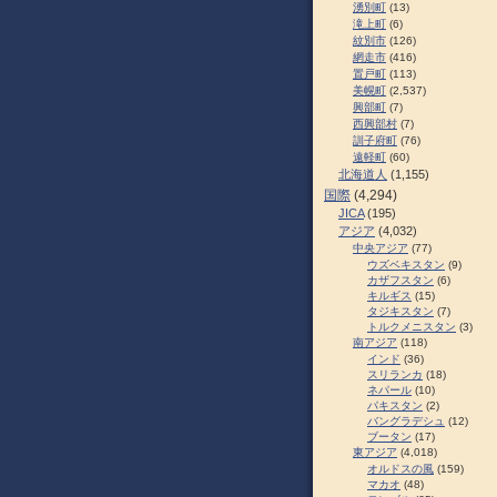
湧別町
(13)
滝上町
(6)
紋別市
(126)
網走市
(416)
置戸町
(113)
美幌町
(2,537)
興部町
(7)
西興部村
(7)
訓子府町
(76)
遠軽町
(60)
北海道人
(1,155)
国際
(4,294)
JICA
(195)
アジア
(4,032)
中央アジア
(77)
ウズベキスタン
(9)
カザフスタン
(6)
キルギス
(15)
タジキスタン
(7)
トルクメニスタン
(3)
南アジア
(118)
インド
(36)
スリランカ
(18)
ネパール
(10)
パキスタン
(2)
バングラデシュ
(12)
ブータン
(17)
東アジア
(4,018)
オルドスの風
(159)
マカオ
(48)