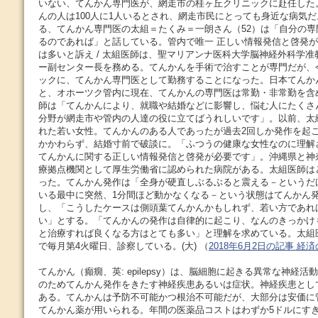
いない、てんかん専門医が、網走市の桂ヶ丘クリニックに赴任した
んの人は100人に1人いるとされ、網走市民にとっても身近な病気だ
る、てんかん専門医の太組＝たくみ＝一朗さん（52）は「自分の
るのであれば」と話している。管内で唯一 正しい情報発信と啓発が
は多いと訴え / 太組医師は、聖マリアンナ医科大学脳神経外科学
ー副センター長を務める。てんかんを手術で治すことが専門だが、
ックに、てんかん専門医として勤務することになった。日本てんか
と、オホーツク管内に現在、てんかんの専門医は常勤・非常勤を含
師は「てんかんにより、就職や結婚などに影響し、悩む人にたくさ
分野が網走市や管内の人達の役に立てばうれしいです」。以前、太
れた若い女性。てんかんのある人であったが過去2回しか発作を起
かかわらず、結婚寸前で破談に。「ふつうの健康な女性なのに理解
てんかんに関する正しい情報発信と啓発が必要です」。沖縄県と神
療拠点機関として厚生労働省に認められた病院がある。太組医師は
った。てんかん発作は「全身が硬直しぶるぶると震える－というだ
いる最中に突然、1分間ほど動かなくなる－という状態はてんかん
し、「こうしたケースは側頭葉てんかんかもしれず、若い方であれ
い」とする。「てんかんの発作は自律的に起こり、なんのきっかけ
と治療すれば良くなる方はとても多い」と理解を求めている。太組
で毎月第4火曜日、診察している。(大) （
2018年6月2日の記事 経
てんかん（癲癇、英: epilepsy）は、脳細胞に起きる異常な神経
のためてんかん発作をきたす神経疾患あるいは症状。神経疾患とし
ある。てんかんは予防不可能かつ根治不可能だが、大部分は安価に
てんかん薬が用いられる。年間の医薬品コストはわずか5ドルにす