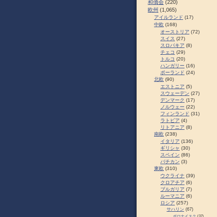
和僑会
(220)
欧州
(1,065)
アイルランド
(17)
中欧
(168)
オーストリア
(72)
スイス
(27)
スロパキア
(8)
チェコ
(29)
トルコ
(20)
ハンガリー
(16)
ポーランド
(24)
北欧
(90)
エストニア
(5)
スウェーデン
(27)
デンマーク
(17)
ノルウェー
(22)
フィンランド
(31)
ラトビア
(4)
リトアニア
(8)
南欧
(238)
イタリア
(136)
ギリシャ
(30)
スペイン
(86)
バチカン
(3)
東欧
(310)
ウクライナ
(39)
クロアチア
(6)
ブルガリア
(7)
ルーマニア
(6)
ロシア
(257)
サハリン
(67)
ポロナイスク
(37)