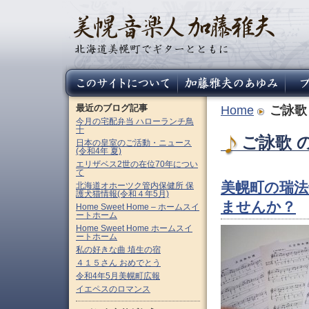
最近のブログ記事
Home
ご詠歌
今月の宅配弁当 ハローランチ鳥
十
ご詠歌 の
日本の皇室のご活動・ニュース
(令和4年 夏)
エリザベス2世の在位70年につい
て
美幌町の瑞法
北海道オホーツク管内保健所 保
護犬猫情報(令和４年5月)
ませんか？
Home Sweet Home – ホームスイ
ートホーム
Home Sweet Home ホームスイ
ートホーム
私の好きな曲 埴生の宿
４１５さん おめでとう
令和4年5月美幌町広報
イエペスのロマンス