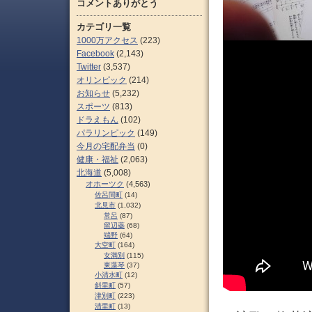
コメントありがとう
カテゴリ一覧
1000万アクセス
(223)
Facebook
(2,143)
Twitter
(3,537)
オリンピック
(214)
お知らせ
(5,232)
スポーツ
(813)
ドラえもん
(102)
パラリンピック
(149)
今月の宅配弁当
(0)
健康・福祉
(2,063)
北海道
(5,008)
オホーツク
(4,563)
佐呂間町
(14)
北見市
(1,032)
常呂
(87)
留辺蘂
(68)
端野
(64)
大空町
(164)
女満別
(115)
東藻琴
(37)
小清水町
(12)
斜里町
(57)
津別町
(223)
清里町
(13)