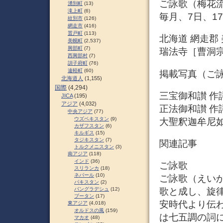
ご詠歌（梅花
湧別町
(13)
滝上町
(6)
毎月、7日、1
紋別市
(126)
網走市
(416)
置戸町
(113)
北海道 網走郡
美幌町
(2,537)
興部町
(7)
瑞法寺［曹洞宗］ 
西興部村
(7)
訓子府町
(76)
遠軽町
(60)
掲載写真（ご
北海道人
(1,155)
国際
(4,294)
三宝御和讃 作
JICA
(195)
アジア
(4,032)
正法御和讃 作
中央アジア
(77)
ウズベキスタン
(9)
大聖釈迦牟尼如
カザフスタン
(6)
キルギス
(15)
タジキスタン
(7)
関連記事
トルクメニスタン
(3)
南アジア
(118)
インド
(36)
ご詠歌
スリランカ
(18)
ネパール
(10)
ご詠歌（えい
パキスタン
(2)
バングラデシュ
(12)
歌と成し、旋
ブータン
(17)
安時代より伝
東アジア
(4,018)
オルドスの風
(159)
は七五調の詞
マカオ
(48)