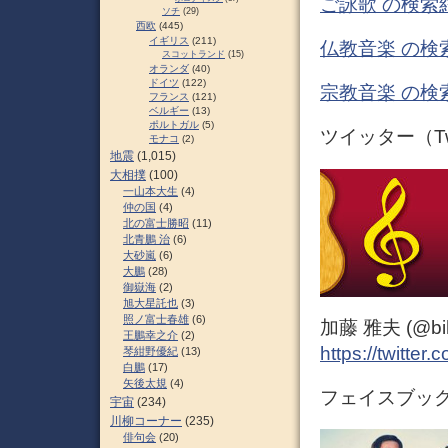
ご詠歌 の検索
ソチ
(29)
西欧
(445)
イギリス
(211)
仏教音楽 の検
スコットランド
(15)
オランダ
(40)
ドイツ
(122)
宗教音楽 の検
フランス
(121)
ベルギー
(13)
ポルトガル
(5)
ツイッター（Twi
モナコ
(2)
地震
(1,015)
大相撲
(100)
一山本大生
(4)
仲の国
(4)
北の富士勝昭
(11)
北青鵬 治
(6)
大砂嵐
(6)
大鵬
(28)
御嶽海
(2)
旭大星託也
(3)
照ノ富士春雄
(6)
加藤 雅夫 (@bihor
王鵬幸之介
(2)
https://twitter
琴紺野優紀
(13)
白鵬
(17)
矢後太規
(4)
フェイスブック（
宇宙
(234)
川柳コーナー
(235)
俳句会
(20)