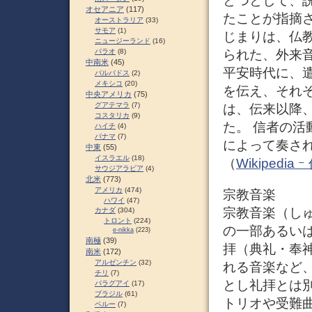
とつとして、
オセアニア
(117)
たことが指摘さ
オーストラリア
(33)
サモア
(1)
じまりは、仏
ニュージーランド
(16)
パラオ
(8)
られた、外来音
中南米
(45)
平安時代に、
バルバドス
(2)
メキシコ
(20)
を伝え、それ
中央アメリカ
(75)
グアテマラ
(7)
は、伝来以降
コスタリカ
(9)
た。 信者の活
ハイチ
(4)
パナマ
(7)
によって奏さ
中東
(55)
イスラエル
(18)
（
Wikipedia
サウジアラビア
(4)
北米
(773)
アメリカ
(474)
宗教音楽
ハワイ
(47)
宗教音楽（し
カナダ
(304)
トロント
(224)
の一部あるい
e-nikka
(223)
南極
(39)
拝（典礼・奉
南米
(172)
アルゼンチン
(32)
れる音楽など
チリ
(7)
とし礼拝とは
パラグアイ
(17)
ブラジル
(61)
トリオや受難
ペルー
(7)