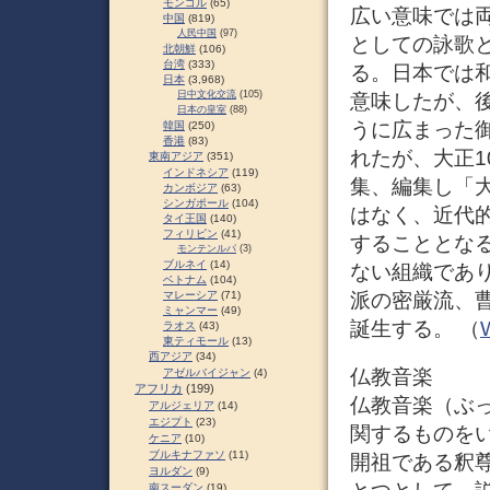
モンゴル
(65)
広い意味では両
中国
(819)
人民中国
(97)
としての詠歌
北朝鮮
(106)
台湾
(333)
る。日本では
日本
(3,968)
日中文化交流
(105)
意味したが、
日本の皇室
(88)
うに広まった
韓国
(250)
香港
(83)
れたが、大正
東南アジア
(351)
インドネシア
(119)
集、編集し「
カンボジア
(63)
シンガポール
(104)
はなく、近代
タイ王国
(140)
フィリピン
(41)
することとな
モンテンルパ
(3)
ブルネイ
(14)
ない組織であ
ベトナム
(104)
マレーシア
(71)
派の密厳流、
ミャンマー
(49)
誕生する。 （
ラオス
(43)
東ティモール
(13)
西アジア
(34)
仏教音楽
アゼルバイジャン
(4)
アフリカ
(199)
仏教音楽（ぶ
アルジェリア
(14)
エジプト
(23)
関するものをい
ケニア
(10)
ブルキナファソ
(11)
開祖である釈
ヨルダン
(9)
南スーダン
(19)