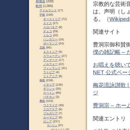
和僑会
(220)
宗教的な芸術音
欧州
(1,065)
は、声明（し
アイルランド
(17)
中欧
(168)
る。（
Wikipe
オーストリア
(72)
スイス
(27)
スロパキア
(8)
関連サイト
チェコ
(29)
トルコ
(20)
ハンガリー
(16)
曹洞宗御和賛
ポーランド
(24)
北欧
(90)
僕の雑記帳 –
エストニア
(5)
スウェーデン
(27)
デンマーク
(17)
お唱えを聴いてみ
ノルウェー
(22)
フィンランド
(31)
NET 公式ペー
ラトビア
(4)
リトアニア
(8)
南欧
(238)
梅花流詠讃歌 |
イタリア
(136)
ギリシャ
(30)
ジ
スペイン
(86)
バチカン
(3)
東欧
(310)
曹洞宗 – ホーム 
ウクライナ
(39)
クロアチア
(6)
ブルガリア
(7)
関連エントリ
ルーマニア
(6)
ロシア
(257)
サハリン
(67)
ポロナイスク
(37)