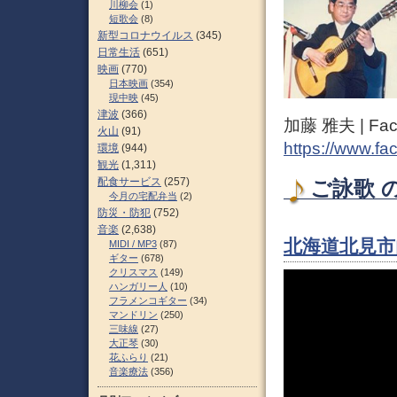
川柳会
(1)
短歌会
(8)
新型コロナウイルス
(345)
日常生活
(651)
映画
(770)
日本映画
(354)
現中映
(45)
津波
(366)
加藤 雅夫 | Fac
火山
(91)
https://www.fa
環境
(944)
観光
(1,311)
配食サービス
(257)
ご詠歌 の
今月の宅配弁当
(2)
防災・防犯
(752)
音楽
(2,638)
北海道北見市
MIDI / MP3
(87)
ギター
(678)
クリスマス
(149)
ハンガリー人
(10)
フラメンコギター
(34)
マンドリン
(250)
三味線
(27)
大正琴
(30)
花ふらり
(21)
音楽療法
(356)