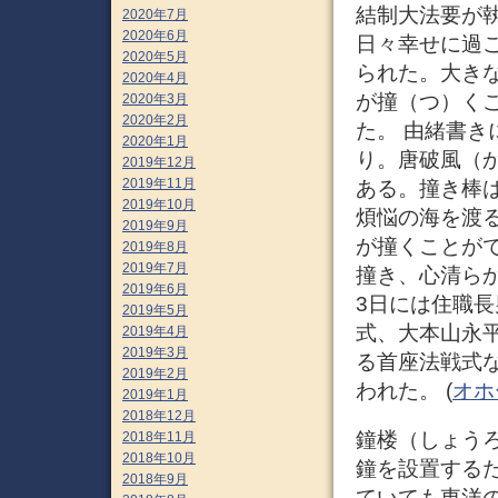
結制大法要が
2020年7月
2020年6月
日々幸せに過
2020年5月
られた。大き
2020年4月
が撞（つ）く
2020年3月
2020年2月
た。 由緒書
2020年1月
り。唐破風（
2019年12月
2019年11月
ある。撞き棒
2019年10月
煩悩の海を渡
2019年9月
が撞くことが
2019年8月
2019年7月
撞き、心清ら
2019年6月
3日には住職
2019年5月
式、大本山永
2019年4月
2019年3月
る首座法戦式
2019年2月
われた。 (
オホ
2019年1月
2018年12月
鐘楼（しょう
2018年11月
2018年10月
鐘を設置する
2018年9月
ていても東洋