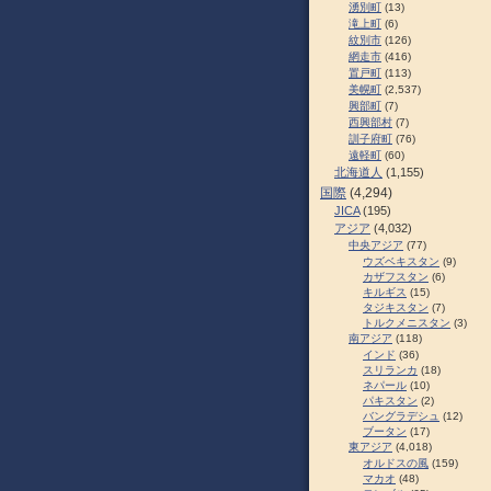
湧別町
(13)
滝上町
(6)
紋別市
(126)
網走市
(416)
置戸町
(113)
美幌町
(2,537)
興部町
(7)
西興部村
(7)
訓子府町
(76)
遠軽町
(60)
北海道人
(1,155)
国際
(4,294)
JICA
(195)
アジア
(4,032)
中央アジア
(77)
ウズベキスタン
(9)
カザフスタン
(6)
キルギス
(15)
タジキスタン
(7)
トルクメニスタン
(3)
南アジア
(118)
インド
(36)
スリランカ
(18)
ネパール
(10)
パキスタン
(2)
バングラデシュ
(12)
ブータン
(17)
東アジア
(4,018)
オルドスの風
(159)
マカオ
(48)