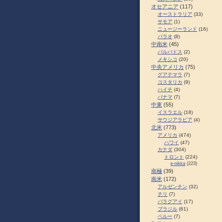
オセアニア
(117)
オーストラリア
(33)
サモア
(1)
ニュージーランド
(16)
パラオ
(8)
中南米
(45)
バルバドス
(2)
メキシコ
(20)
中央アメリカ
(75)
グアテマラ
(7)
コスタリカ
(9)
ハイチ
(4)
パナマ
(7)
中東
(55)
イスラエル
(18)
サウジアラビア
(4)
北米
(773)
アメリカ
(474)
ハワイ
(47)
カナダ
(304)
トロント
(224)
e-nikka
(223)
南極
(39)
南米
(172)
アルゼンチン
(32)
チリ
(7)
パラグアイ
(17)
ブラジル
(61)
ペルー
(7)