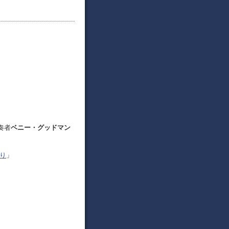
奏者
ベニー・グッドマン
り
」