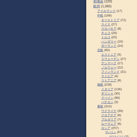
和僑会
(220)
欧州
(1,065)
アイルランド
(17)
中欧
(168)
オーストリア
(72)
スイス
(27)
スロパキア
(8)
チェコ
(29)
トルコ
(20)
ハンガリー
(16)
ポーランド
(24)
北欧
(90)
エストニア
(5)
スウェーデン
(27)
デンマーク
(17)
ノルウェー
(22)
フィンランド
(31)
ラトビア
(4)
リトアニア
(8)
南欧
(238)
イタリア
(136)
ギリシャ
(30)
スペイン
(86)
バチカン
(3)
東欧
(310)
ウクライナ
(39)
クロアチア
(6)
ブルガリア
(7)
ルーマニア
(6)
ロシア
(257)
サハリン
(67)
ポロナイスク
(37)