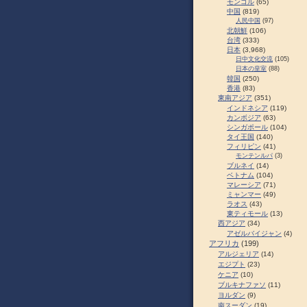
モンゴル
(65)
中国
(819)
人民中国
(97)
北朝鮮
(106)
台湾
(333)
日本
(3,968)
日中文化交流
(105)
日本の皇室
(88)
韓国
(250)
香港
(83)
東南アジア
(351)
インドネシア
(119)
カンボジア
(63)
シンガポール
(104)
タイ王国
(140)
フィリピン
(41)
モンテンルパ
(3)
ブルネイ
(14)
ベトナム
(104)
マレーシア
(71)
ミャンマー
(49)
ラオス
(43)
東ティモール
(13)
西アジア
(34)
アゼルバイジャン
(4)
アフリカ
(199)
アルジェリア
(14)
エジプト
(23)
ケニア
(10)
ブルキナファソ
(11)
ヨルダン
(9)
南スーダン
(19)