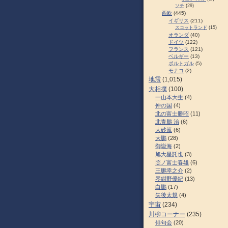
ソチ
(29)
西欧
(445)
イギリス
(211)
スコットランド
(15)
オランダ
(40)
ドイツ
(122)
フランス
(121)
ベルギー
(13)
ポルトガル
(5)
モナコ
(2)
地震
(1,015)
大相撲
(100)
一山本大生
(4)
仲の国
(4)
北の富士勝昭
(11)
北青鵬 治
(6)
大砂嵐
(6)
大鵬
(28)
御嶽海
(2)
旭大星託也
(3)
照ノ富士春雄
(6)
王鵬幸之介
(2)
琴紺野優紀
(13)
白鵬
(17)
矢後太規
(4)
宇宙
(234)
川柳コーナー
(235)
俳句会
(20)