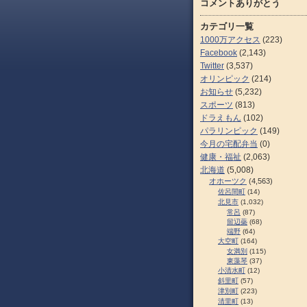
コメントありがとう
カテゴリ一覧
1000万アクセス
(223)
Facebook
(2,143)
Twitter
(3,537)
オリンピック
(214)
お知らせ
(5,232)
スポーツ
(813)
ドラえもん
(102)
パラリンピック
(149)
今月の宅配弁当
(0)
健康・福祉
(2,063)
北海道
(5,008)
オホーツク
(4,563)
佐呂間町
(14)
北見市
(1,032)
常呂
(87)
留辺蘂
(68)
端野
(64)
大空町
(164)
女満別
(115)
東藻琴
(37)
小清水町
(12)
斜里町
(57)
津別町
(223)
清里町
(13)