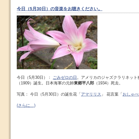
今日（5月30日）の音楽をお聴きください。
今日（5月30日）：
ごみゼロの日
。アメリカのジャズクラリネット
（1909）誕生。日本海軍の元帥
東郷平八郎
（1934）死去。
写真： 今日（5月30日）の誕生花「
アマリリス
」 花言葉「
おしゃべ
(さらに…)