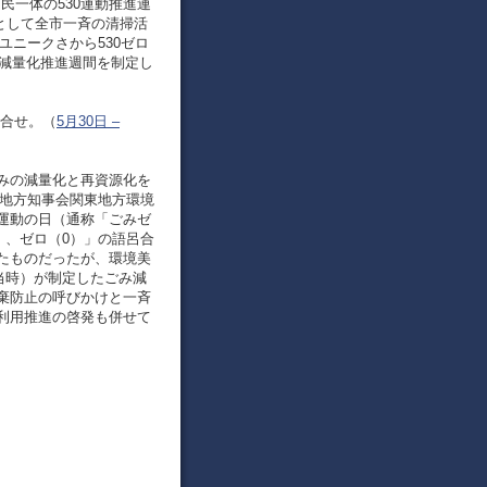
官民一体の530運動推進連
心として全市一斉の清掃活
ユニークさから530ゼロ
み減量化推進週間を制定し
語呂合せ。（
5月30日 –
みの減量化と再資源化を
東地方知事会関東地方環境
運動の日（通称「ごみゼ
）、ゼロ（0）」の語呂合
たものだったが、環境美
当時）が制定したごみ減
棄防止の呼びかけと一斉
利用推進の啓発も併せて