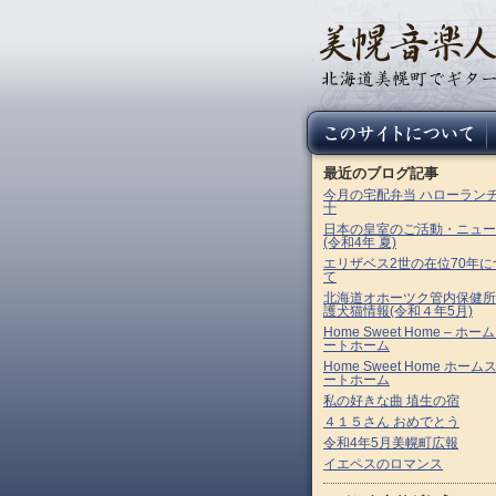
最近のブログ記事
今月の宅配弁当 ハローラン
十
日本の皇室のご活動・ニュー
(令和4年 夏)
エリザベス2世の在位70年に
て
北海道オホーツク管内保健所
護犬猫情報(令和４年5月)
Home Sweet Home – ホー
ートホーム
Home Sweet Home ホーム
ートホーム
私の好きな曲 埴生の宿
４１５さん おめでとう
令和4年5月美幌町広報
イエペスのロマンス