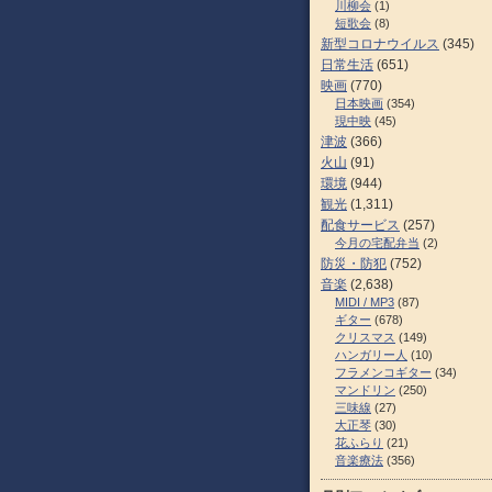
川柳会
(1)
短歌会
(8)
新型コロナウイルス
(345)
日常生活
(651)
映画
(770)
日本映画
(354)
現中映
(45)
津波
(366)
火山
(91)
環境
(944)
観光
(1,311)
配食サービス
(257)
今月の宅配弁当
(2)
防災・防犯
(752)
音楽
(2,638)
MIDI / MP3
(87)
ギター
(678)
クリスマス
(149)
ハンガリー人
(10)
フラメンコギター
(34)
マンドリン
(250)
三味線
(27)
大正琴
(30)
花ふらり
(21)
音楽療法
(356)