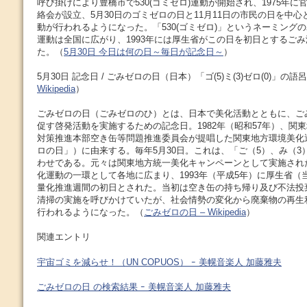
呼び掛けにより豊橋市で530(ゴミゼロ)運動が開始され、1975年に
絡会が設立、5月30日のゴミゼロの日と11月11日の市民の日を中
動が行われるようになった。「530(ゴミゼロ)」というネーミングの
運動は全国に広がり、1993年には厚生省がこの日を初日とするご
た。（
5月30日 今日は何の日～毎日が記念日～
）
5月30日 記念日 / ごみゼロの日（日本）「ゴ(5)ミ(3)ゼロ(0)」の
Wikipedia
）
ごみゼロの日（ごみゼロのひ）とは、日本で美化活動とともに、ご
促す啓発活動を実施するための記念日。1982年（昭和57年）、関
対策推進本部空き缶等問題推進委員会が提唱した関東地方環境美化
ロの日」）に由来する。毎年5月30日。これは、「ご（5）、み（3
わせである。元々は関東地方統一美化キャンペーンとして実施され
化運動の一環として各地に広まり、1993年（平成5年）に厚生省（
量化推進週間の初日とされた。当初は空き缶の持ち帰り及び不法投
清掃の実施を呼びかけていたが、社会情勢の変化から廃棄物の再生
行われるようになった。（
ごみゼロの日 – Wikipedia
）
関連エントリ
宇宙ゴミを減らせ！（UN COPUOS） ｰ 美幌音楽人 加藤雅夫
ごみゼロの日 の検索結果 ｰ 美幌音楽人 加藤雅夫