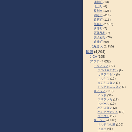
湧別町
(13)
滝上町
(6)
紋別市
(126)
網走市
(416)
置戸町
(113)
美幌町
(2,537)
興部町
(7)
西興部村
(7)
訓子府町
(76)
遠軽町
(60)
北海道人
(1,155)
国際
(4,294)
JICA
(195)
アジア
(4,032)
中央アジア
(77)
ウズベキスタン
(9)
カザフスタン
(6)
キルギス
(15)
タジキスタン
(7)
トルクメニスタン
(3)
南アジア
(118)
インド
(36)
スリランカ
(18)
ネパール
(10)
パキスタン
(2)
バングラデシュ
(12)
ブータン
(17)
東アジア
(4,018)
オルドスの風
(159)
マカオ
(48)