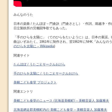
みんなのうた
日本の楽曲 / たんぽぽ – 門倉訣（門倉さとし）・作詞、堀越浄・作
日立製鉄所の労働闘争歌でもあった。
「手のひらを太陽に」（てのひらをたいように）は、日本の童謡。
曲はいずみたく。1961年に制作され、翌1962年にNHK『みんなの
のひらを太陽に – Wikipedia
)
関連サイト
たんぽぽ / うたごえサークルおけら
手のひらを太陽に / うたごえサークルおけら
美幌こども食堂 プロジェクト
関連エントリ
美幌こども食堂のニュース (北海道美幌町) – 美幌音楽人 加藤雅夫
北海道網走郡美幌町内の 美幌こども食堂 – 美幌音楽人 加藤雅夫