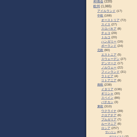
和僑会
(220)
欧州
(1,065)
アイルランド
(17)
中欧
(168)
オーストリア
(72)
スイス
(27)
スロパキア
(8)
チェコ
(29)
トルコ
(20)
ハンガリー
(16)
ポーランド
(24)
北欧
(90)
エストニア
(5)
スウェーデン
(27)
デンマーク
(17)
ノルウェー
(22)
フィンランド
(31)
ラトビア
(4)
リトアニア
(8)
南欧
(238)
イタリア
(136)
ギリシャ
(30)
スペイン
(86)
バチカン
(3)
東欧
(310)
ウクライナ
(39)
クロアチア
(6)
ブルガリア
(7)
ルーマニア
(6)
ロシア
(257)
サハリン
(67)
ポロナイスク
(37)