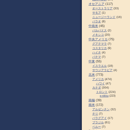
オセアニア
(117)
オーストラリア
(33)
サモア
(1)
ニュージーランド
(16)
パラオ
(8)
中南米
(45)
バルバドス
(2)
メキシコ
(20)
中央アメリカ
(75)
グアテマラ
(7)
コスタリカ
(9)
ハイチ
(4)
パナマ
(7)
中東
(55)
イスラエル
(18)
サウジアラビア
(4)
北米
(773)
アメリカ
(474)
ハワイ
(47)
カナダ
(304)
トロント
(224)
e-nikka
(223)
南極
(39)
南米
(172)
アルゼンチン
(32)
チリ
(7)
パラグアイ
(17)
ブラジル
(61)
ペルー
(7)