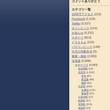
コメントありがとう
カテゴリ一覧
1000万アクセス
(223)
Facebook
(2,143)
Twitter
(3,537)
オリンピック
(214)
お知らせ
(5,232)
スポーツ
(813)
ドラえもん
(102)
パラリンピック
(149)
今月の宅配弁当
(0)
健康・福祉
(2,063)
北海道
(5,008)
オホーツク
(4,563)
佐呂間町
(14)
北見市
(1,032)
常呂
(87)
留辺蘂
(68)
端野
(64)
大空町
(164)
女満別
(115)
東藻琴
(37)
小清水町
(12)
斜里町
(57)
津別町
(223)
清里町
(13)