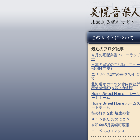
最近のブログ記事
今月の宅配弁当 ハローラン
十
日本の皇室のご活動・ニュー
(令和4年 夏)
エリザベス2世の在位70年に
て
北海道オホーツク管内保健所
護犬猫情報(令和４年5月)
Home Sweet Home – ホー
ートホーム
Home Sweet Home ホーム
ートホーム
私の好きな曲 埴生の宿
４１５さん おめでとう
令和4年5月美幌町広報
イエペスのロマンス