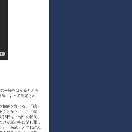
、こどもの幸福をはかるととも
祝日法によって制定され
粽や柏餅を食べる。「端」
ることから、元々「端
5月5日を「端午の節句」
だけが家の中に閉じ蘢っ
」が「尚武」と同じ読み