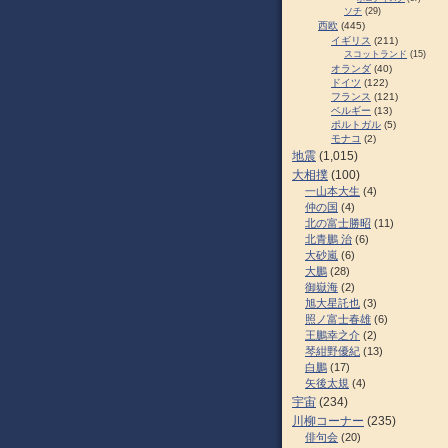
ソチ
(29)
西欧
(445)
イギリス
(211)
スコットランド
(15)
オランダ
(40)
ドイツ
(122)
フランス
(121)
ベルギー
(13)
ポルトガル
(5)
モナコ
(2)
地震
(1,015)
大相撲
(100)
一山本大生
(4)
仲の国
(4)
北の富士勝昭
(11)
北青鵬 治
(6)
大砂嵐
(6)
大鵬
(28)
御嶽海
(2)
旭大星託也
(3)
照ノ富士春雄
(6)
王鵬幸之介
(2)
琴紺野優紀
(13)
白鵬
(17)
矢後太規
(4)
宇宙
(234)
川柳コーナー
(235)
俳句会
(20)