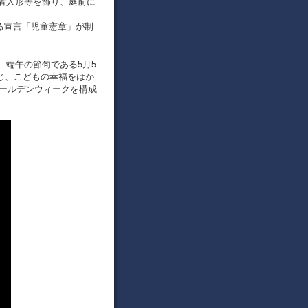
者人形等を飾り、庭前に
関する宣言「児童憲章」が制
、端午の節句である5月5
じ、こどもの幸福をはか
ゴールデンウィークを構成