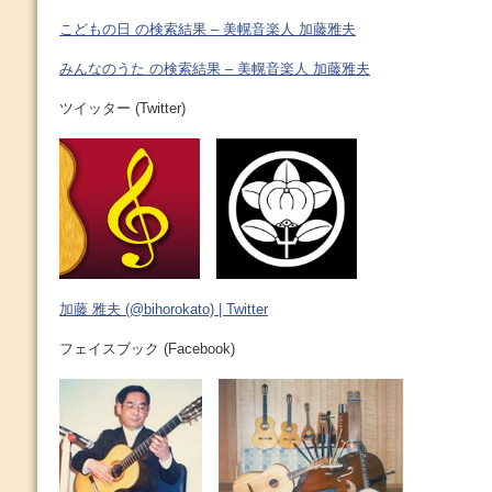
こどもの日 の検索結果 – 美幌音楽人 加藤雅夫
みんなのうた の検索結果 – 美幌音楽人 加藤雅夫
ツイッター (Twitter)
加藤 雅夫 (@bihorokato) | Twitter
フェイスブック (Facebook)