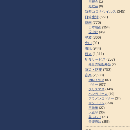
川柳会
(1)
短歌会
(8)
新型コロナウイルス
(345)
日常生活
(651)
映画
(770)
日本映画
(354)
現中映
(45)
津波
(366)
火山
(91)
環境
(944)
観光
(1,311)
配食サービス
(257)
今月の宅配弁当
(2)
防災・防犯
(752)
音楽
(2,638)
MIDI / MP3
(87)
ギター
(678)
クリスマス
(149)
ハンガリー人
(10)
フラメンコギター
(34)
マンドリン
(250)
三味線
(27)
大正琴
(30)
花ふらり
(21)
音楽療法
(356)