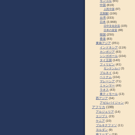
モンゴル
(65)
中国
(819)
人民中国
(97)
北朝鮮
(106)
台湾
(333)
日本
(3,968)
日中文化交流
(105)
日本の皇室
(88)
韓国
(250)
香港
(83)
東南アジア
(351)
インドネシア
(119)
カンボジア
(63)
シンガポール
(104)
タイ王国
(140)
フィリピン
(41)
モンテンルパ
(3)
ブルネイ
(14)
ベトナム
(104)
マレーシア
(71)
ミャンマー
(49)
ラオス
(43)
東ティモール
(13)
西アジア
(34)
アゼルバイジャン
(4)
アフリカ
(199)
アルジェリア
(14)
エジプト
(23)
ケニア
(10)
ブルキナファソ
(11)
ヨルダン
(9)
南スーダン
(19)