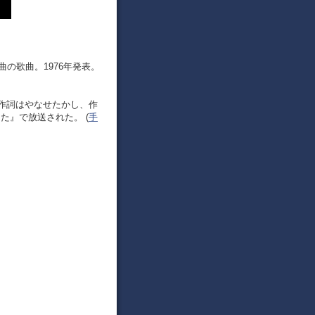
曲の歌曲。1976年発表。
作詞はやなせたかし、作
うた』で放送された。 (
手