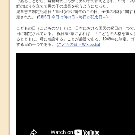
であることから、鎌倉時代ごろから男の子の節句とされ、甲胄・武
鯉のぼりを立てて男の子の成長を祝うようになった。
児童憲章制定記念日 / 1951(昭和26)年のこの日、子供の権利に
定された。 (
5月5日 今日は何の日～毎日が記念日～
)
こどもの日（こどものひ）とは、日本における国民の祝日の一つで
日に制定されている。 祝日法2条によれば、「こどもの人格を重ん
るとともに、母に感謝する」ことが趣旨である。1948年に制定。
する日の一つである。 (
こどもの日 – Wikipedia
)