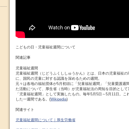
こどもの日・児童福祉週間について
関連記事
児童福祉週間
児童福祉週間（じどうふくししゅうかん）とは、日本の児童福祉の
に、国民の児童に対する認識を深めるための週間。
元々は各地の福祉団体が5月初頭に「兒童福祉週間」「兒童愛護週
た活動について、厚生省（当時）が児童福祉法の周知を目的として19
「児童福祉週間」として実施したもの。毎年5月5日～5月11日。こ
した一週間である。(
Wikipedia
)
関連サイト
児童福祉週間について｜厚生労働省