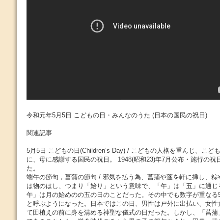
令和元年5月5日 こどもの日・みんなのうた (日本の国民の祝日)
関連記事
5月5日 こどもの日(Children’s Day) / こどもの人格を重んじ
に、母に感謝する国民の祝日。 1948(昭和23)年7月公布・施行の
た。
端午の節句，菖蒲の節句 / 邪気を払う為、菖蒲や蓬を軒に挿し、
は物のはし、つまり「始り」という意味で、「午」は「五」に通じ
午」は月の始めのの五の日のことだった。その中でも数字が重なる
と呼ぶようになった。日本ではこの日、男性は戸外に出払い、女性
て田植えの前に身を清める神聖な儀式の日だった。しかし、「菖蒲