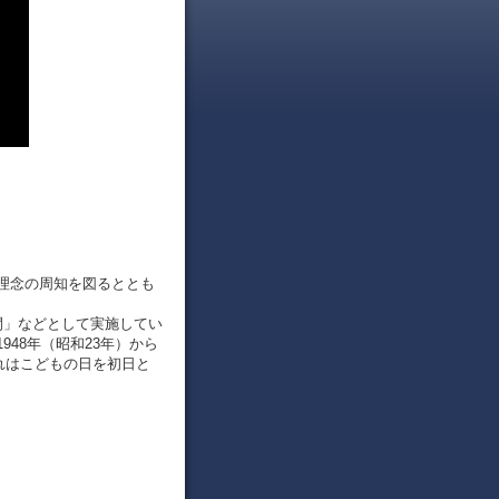
理念の周知を図るととも
間」などとして実施してい
48年（昭和23年）から
れはこどもの日を初日と