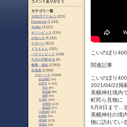
コメントありがとう
カテゴリ一覧
1000万アクセス
(223)
Facebook
(2,143)
Twitter
(3,537)
オリンピック
(214)
お知らせ
(5,232)
スポーツ
(813)
ドラえもん
(102)
こいのぼり40
パラリンピック
(149)
今月の宅配弁当
(0)
関連記事
健康・福祉
(2,063)
北海道
(5,008)
オホーツク
(4,563)
こいのぼり40
佐呂間町
(14)
北見市
(1,032)
2021/04/
常呂
(87)
美幌神社境内で
留辺蘂
(68)
端野
(64)
町民ら見物に
大空町
(164)
女満別
(115)
5月8日まで…
東藻琴
(37)
小清水町
(12)
美幌神社の境内
斜里町
(57)
津別町
(223)
物に訪れてい
清里町
(13)