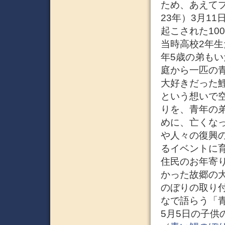
ため、あえてプ
23年）3月1
起こされた10
当時高校2年
年5歳の弟も
庭から一匹の
大好きだった
という想いで
りを、青年の
めに、亡くな
や人々の復興
るイベントに育
住民のお年寄
かった故郷の
のぼりの取り
なで語らう「
5月5日の子