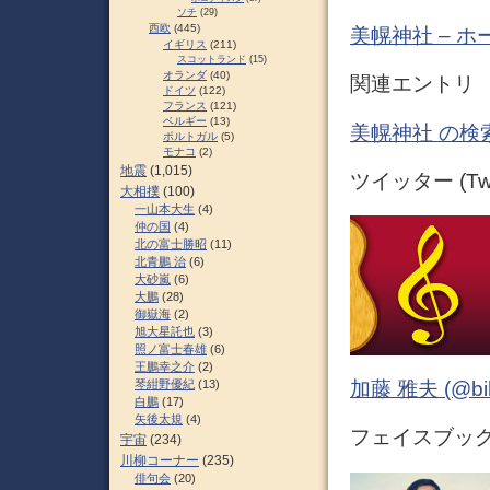
ソチ
(29)
西欧
(445)
美幌神社 – ホーム
イギリス
(211)
スコットランド
(15)
オランダ
(40)
関連エントリ
ドイツ
(122)
フランス
(121)
ベルギー
(13)
美幌神社 の検
ポルトガル
(5)
モナコ
(2)
地震
(1,015)
ツイッター (Twit
大相撲
(100)
一山本大生
(4)
仲の国
(4)
北の富士勝昭
(11)
北青鵬 治
(6)
大砂嵐
(6)
大鵬
(28)
御嶽海
(2)
旭大星託也
(3)
照ノ富士春雄
(6)
王鵬幸之介
(2)
琴紺野優紀
(13)
加藤 雅夫 (@bihor
白鵬
(17)
矢後太規
(4)
フェイスブック (
宇宙
(234)
川柳コーナー
(235)
俳句会
(20)