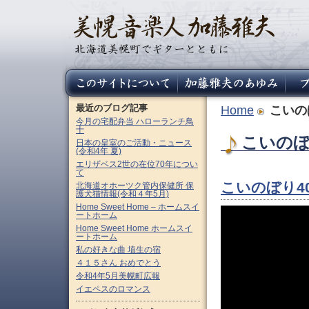
最近のブログ記事
Home
こいの
今月の宅配弁当 ハローランチ鳥
十
こいのぼり
日本の皇室のご活動・ニュース
(令和4年 夏)
エリザベス2世の在位70年につい
て
こいのぼり4
北海道オホーツク管内保健所 保
護犬猫情報(令和４年5月)
Home Sweet Home – ホームスイ
ートホーム
Home Sweet Home ホームスイ
ートホーム
私の好きな曲 埴生の宿
４１５さん おめでとう
令和4年5月美幌町広報
イエペスのロマンス