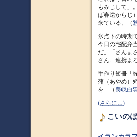
もみじして」
ば春遠からじ
来ている。（
氷点下の時期
今日の宅配弁
だ」「さんま
さん、連携よ
手作り短冊「緑
蒲（あやめ）短
を」（
美幌白
(さらに…)
こいのぼり
イランカラ