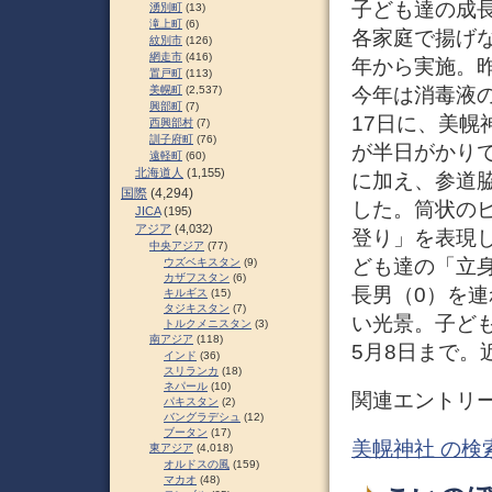
子ども達の成
湧別町
(13)
滝上町
(6)
各家庭で揚げな
紋別市
(126)
網走市
(416)
年から実施。
置戸町
(113)
今年は消毒液
美幌町
(2,537)
興部町
(7)
17日に、美
西興部村
(7)
訓子府町
(76)
が半日がかり
遠軽町
(60)
北海道人
(1,155)
に加え、参道
国際
(4,294)
した。筒状の
JICA
(195)
アジア
(4,032)
登り」を表現
中央アジア
(77)
ども達の「立
ウズベキスタン
(9)
カザフスタン
(6)
長男（0）を連
キルギス
(15)
タジキスタン
(7)
い光景。子ど
トルクメニスタン
(3)
南アジア
(118)
5月8日まで。
インド
(36)
スリランカ
(18)
ネパール
(10)
関連エントリ
パキスタン
(2)
バングラデシュ
(12)
ブータン
(17)
美幌神社 の検
東アジア
(4,018)
オルドスの風
(159)
マカオ
(48)