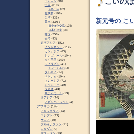
こいのぼり
モンゴル
(65)
中国
(819)
人民中国
(97)
北朝鮮
(106)
台湾
(333)
新元号の こ
日本
(3,968)
日中文化交流
(105)
日本の皇室
(88)
韓国
(250)
香港
(83)
東南アジア
(351)
インドネシア
(119)
カンボジア
(63)
シンガポール
(104)
タイ王国
(140)
フィリピン
(41)
モンテンルパ
(3)
ブルネイ
(14)
ベトナム
(104)
マレーシア
(71)
ミャンマー
(49)
ラオス
(43)
東ティモール
(13)
西アジア
(34)
アゼルバイジャン
(4)
アフリカ
(199)
アルジェリア
(14)
エジプト
(23)
ケニア
(10)
ブルキナファソ
(11)
ヨルダン
(9)
南スーダン
(19)