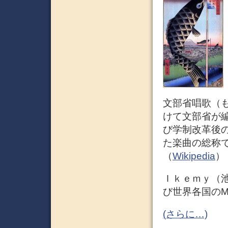
文部省唱歌（
けて文部省が
び学制改革後
た楽曲の総称
（
Wikipedia
）
Ｉｋｅｍｙ（
び世界各国のM
(さらに…)