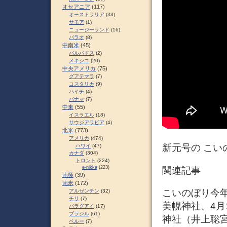
オセアニア
(117)
オーストラリア
(33)
サモア
(1)
ニュージーランド
(16)
パラオ
(8)
中南米
(45)
バルバドス
(2)
メキシコ
(20)
中央アメリカ
(75)
グアテマラ
(7)
コスタリカ
(9)
ハイチ
(4)
パナマ
(7)
中東
(55)
イスラエル
(18)
サウジアラビア
(4)
北米
(773)
アメリカ
(474)
新元号の こい
ハワイ
(47)
カナダ
(304)
トロント
(224)
e-nikka
(223)
関連記事
南極
(39)
南米
(172)
こいのぼり今年も
アルゼンチン
(32)
チリ
(7)
美幌神社、4月1
パラグアイ
(17)
ブラジル
(61)
神社（井上聡
ペルー
(7)