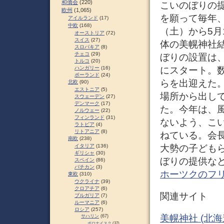
和僑会
(220)
こいのぼりの
欧州
(1,065)
を願って毎年、
アイルランド
(17)
中欧
(168)
（土）から5月
オーストリア
(72)
スイス
(27)
体の美幌神社
スロパキア
(8)
チェコ
(29)
ぼりの設置は
トルコ
(20)
にスタート。数
ハンガリー
(16)
ポーランド
(24)
らを出迎えた。
北欧
(90)
エストニア
(5)
場所から出し
スウェーデン
(27)
デンマーク
(17)
た。今年は、
ノルウェー
(22)
フィンランド
(31)
ないよう、こ
ラトビア
(4)
リトアニア
(8)
ねている。会
南欧
(238)
大勢の子ども
イタリア
(136)
ギリシャ
(30)
ぼりの提供などは
スペイン
(86)
バチカン
(3)
ホーツクのフ
東欧
(310)
ウクライナ
(39)
クロアチア
(6)
関連サイト
ブルガリア
(7)
ルーマニア
(6)
ロシア
(257)
美幌神社 (北海
サハリン
(67)
ポロナイスク
(37)