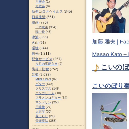
川柳会
(1)
短歌会
(8)
新型コロナウイルス
(345)
日常生活
(651)
映画
(770)
日本映画
(354)
現中映
(45)
津波
(366)
加藤 雅夫 | Fac
火山
(91)
環境
(944)
Masao Kato –
観光
(1,311)
配食サービス
(257)
今月の宅配弁当
(2)
こいのぼり
防災・防犯
(752)
音楽
(2,638)
MIDI / MP3
(87)
ギター
(678)
こいのぼり奉
クリスマス
(149)
ハンガリー人
(10)
フラメンコギター
(34)
マンドリン
(250)
三味線
(27)
大正琴
(30)
花ふらり
(21)
音楽療法
(356)